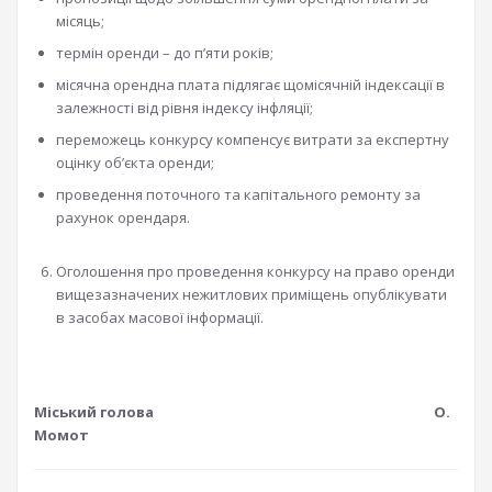
місяць;
термін оренди – до п’яти років;
місячна орендна плата підлягає щомісячній індексації в
залежності від рівня індексу інфляції;
переможець конкурсу компенсує витрати за експертну
оцінку об’єкта оренди;
проведення поточного та капітального ремонту за
рахунок орендаря.
Оголошення про проведення конкурсу на право оренди
вищезазначених нежитлових приміщень опублікувати
в засобах масової інформації.
Міський голова О.
Момот