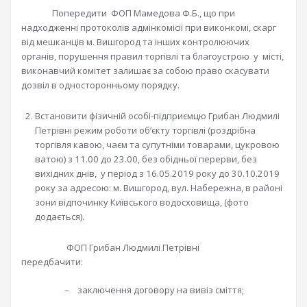
Попередити ФОП Мамедова Ф.Б., що при
надходженні протоколів адмінкомісії при виконкомі, скарг
від мешканців м. Вишгород та інших контролюючих
органів, порушення правил торгівлі та благоустрою у місті,
виконавчий комітет залишає за собою право скасувати
дозвіл в односторонньому порядку.
Встановити фізичній особі-підприємцю Грибан Людмилі
Петрівні режим роботи об’єкту торгівлі (роздрібна
торгівля кавою, чаєм та супутніми товарами, цукровою
ватою) з 11.00 до 23.00, без обідньої перерви, без
вихідних днів, у період з 16.05.2019 року до 30.10.2019
року за адресою: м. Вишгород, вул. Набережна, в районі
зони відпочинку Київського водосховища, (фото
додається).
ФОП Грибан Людмилі Петрівні
передбачити:
– заключення договору на вивіз сміття;