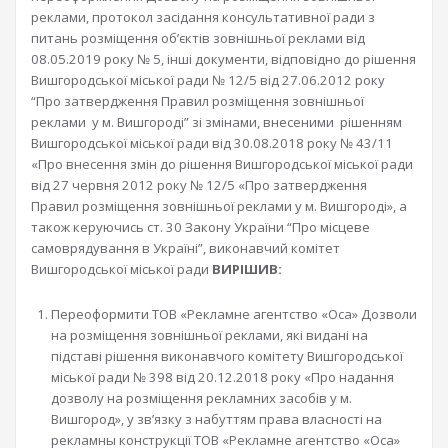
реклами, протокол засідання консультативної ради з
питань розміщення об’єктів зовнішньої реклами від
08.05.2019 року № 5, інші документи, відповідно до рішення
Вишгородської міської ради № 12/5 від 27.06.2012 року
“Про затвердження Правил розміщення зовнішньої
реклами у м. Вишгороді” зі змінами, внесеними рішенням
Вишгородської міської ради від 30.08.2018 року № 43/11
«Про внесення змін до рішення Вишгородської міської ради
від 27 червня 2012 року № 12/5 «Про затвердження
Правил розміщення зовнішньої реклами у м. Вишгороді», а
також керуючись ст. 30 Закону України “Про місцеве
самоврядування в Україні”, виконавчий комітет
Вишгородської міської ради
ВИРІШИВ:
Переоформити ТОВ «Рекламне агентство «Оса» Дозволи
на розміщення зовнішньої реклами, які видані на
підставі рішення виконавчого комітету Вишгородської
міської ради № 398 від 20.12.2018 року «Про надання
дозволу на розміщення рекламних засобів у м.
Вишгород», у зв’язку з набуттям права власності на
рекламны конструкції ТОВ «Рекламне агентство «Оса»