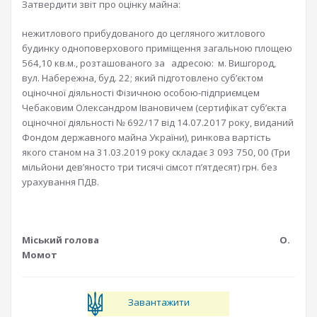
Затвердити звіт про оцінку майна:
нежитлового прибудованого до цегляного житлового
будинку одноповерхового приміщення загальною площею
564,10 кв.м., розташованого за адресою: м. Вишгород,
вул. Набережна, буд. 22; який підготовлено суб’єктом
оціночної діяльності Фізичною особою-підприємцем
Чебаковим Олександром Івановичем (сертифікат суб’єкта
оціночної діяльності № 692/17 від 14.07.2017 року, виданий
Фондом державного майна України), ринкова вартість
якого станом на 31.03.2019 року складає 3 093 750, 00 (Три
мільйони дев’яносто три тисячі сімсот п’ятдесят) грн. без
урахування ПДВ.
Міський голова О.
Момот
Завантажити