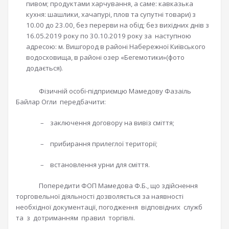
пивом; продуктами харчування, а саме: кавказька
кухня: шашлики, хачапурі, плов та супутні товари) з
10.00 до 23.00, без перерви на обід; без вихідних днів з
16.05.2019 року по 30.10.2019 року за наступною
адресою: м. Вишгород в районі Набережної Київського
водосховища, в районі озер «Бегемотики»(фото
додається).
Фізичній особі-підприємцю Мамедову Фазаіль
Байлар Огли передбачити:
– заключення договору на вивіз сміття;
– прибирання прилеглої території;
– встановлення урни для сміття.
Попередити ФОП Мамедова Ф.Б., що здійснення
торговельної діяльності дозволяється за наявності
необхідної документації, погодження відповідних служб
та з дотриманням правил торгівлі.