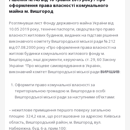
оформлення права власності комунального
майна м. Вишгород
Розглянувши лист Фонду державного майна України від
10.05 2019 року, технічні паспорти, свідоцтва про право
власності житлових будинків, виданих на підставі рішення
виконавчого комітету Вишгородської міської ради № 212
від 07.08.2000 року «Про оформлення права власності на
житлові будинки комунального житлового фонду м.
Вишгорода», інші документи, керуючись ст. 29, 60 Закону
України “Про місцеве самоврядування в Україні»,
виконавчий комітет Вишгородської міської ради
ВИРІШИВ
:
Оформити право комунальної власності за
територіальною громадою м. Вишгорода в особі
Вишгородської міської ради за наступними об’єктами:
– нежитлове приміщення першого поверху загальною
площею 324,2 кв.м., що розташоване за адресою: Київська
область, Вишгородський район, м. Вишгород, вул.
Набережна, буд. 6-а, прим.100;