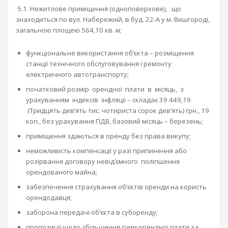
5.1. Нежитлове приміщення (одноповерхове), що
знаходиться по вул. Набережній, в буд. 22-А у м. Вишгороді,
загальною площею 564,10 кв. м;
функціональне використання об’єкта – розміщення
станції технічного обслуговування і ремонту
електричного автотранспорту;
початковий розмір орендної плати в місяць, з
урахуванням індексів інфляції – складає 39 449,19
(Тридцять дев’ять тис. чотириста сорок дев’ять) грн., 19
коп., без урахування ПДВ, базовий місяць – березень;
приміщення здаються в оренду без права викупу;
неможливість компенсації у разі припинення або
розірвання договору невід’ємного поліпшення
орендованого майна;
забезпечення страхування об’єктів оренди на користь
орендодавця;
заборона передачі об’єкта в суборенду;
пропозиції щодо збільшення суми орендної плати за