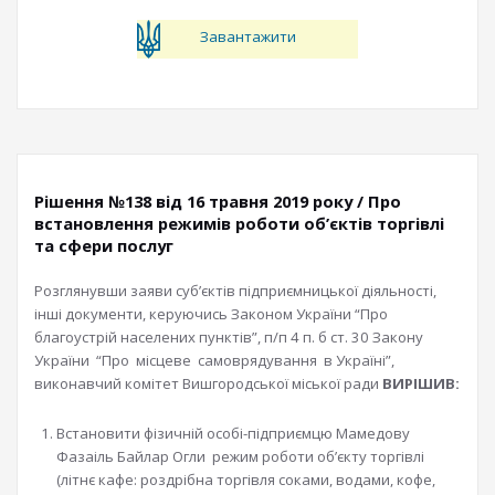
Завантажити
Рішення №138 від 16 травня 2019 року / Про
встановлення режимів роботи об’єктів торгівлі
та сфери послуг
Розглянувши заяви суб’єктів підприємницької діяльності,
інші документи, керуючись Законом України “Про
благоустрій населених пунктів”, п/п 4 п. б ст. 30 Закону
України “Про місцеве самоврядування в Україні”,
виконавчий комітет Вишгородської міської ради
ВИРІШИВ:
Встановити фізичній особі-підприємцю Мамедову
Фазаіль Байлар Огли режим роботи об’єкту торгівлі
(літнє кафе: роздрібна торгівля соками, водами, кофе,