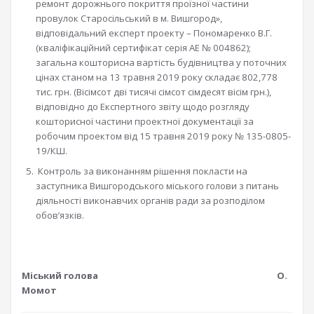
ремонт дорожнього покриття проїзної частини
провулок Старосільський в м. Вишгород»,
відповідальний експерт проекту – Пономаренко В.Г.
(кваліфікаційний сертифікат серія АЕ № 004862);
загальна кошторисна вартість будівництва у поточних
цінах станом на 13 травня 2019 року складає 802,778
тис. грн. (Вісімсот дві тисячі сімсот сімдесят вісім грн.),
відповідно до Експертного звіту щодо розгляду
кошторисної частини проектної документації за
робочим проектом від 15 травня 2019 року № 135-0805-
19/КШ.
Контроль за виконанням рішення покласти на
заступника Вишгородського міського голови з питань
діяльності виконавчих органів ради за розподілом
обов’язків.
Міський голова О.
Момот