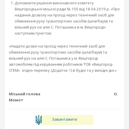
Доповнити рішення виконавчого комітету
Вишгородської міської ради № 105 від 18.04.2019 р. «Про
надання дозволу на проїзд через технічний засіб для
обмеження руху транспортних засобів (шлагбаум) та
вільний рух на алеї С. Поташника в м. Вишгороді»
наступним пунктом:
«Надати дозвіл на проїзд через технічний засіб для
обмеження руху транспортних засобів (шлагбаум) та
вільний рух на алеї С. Поташника у м. Вишгороді
автомобілям під керуванням робітників ТОВ «Вишгород-
СГЕМ» згідно переліку (Додаток 1) в будні та у вихідні дні.»
Міський голова О.
Момот
Завантажити