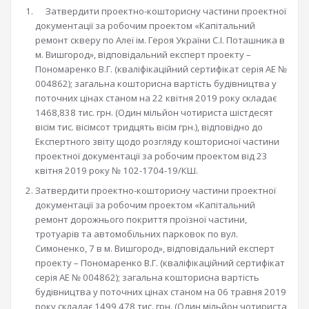
Затвердити проектно-кошторисну частини проектної
документації за робочим проектом «Капітальний
ремонт скверу по Алеї ім. Героя України С.І. Поташника в
м. Вишгород», відповідальний експерт проекту –
Пономаренко В.Г. (кваліфікаційний сертифікат серія АЕ №
004862); загальна кошторисна вартість будівництва у
поточних цінах станом на 22 квітня 2019 року складає
1468,838 тис. грн. (Один мільйон чотириста шістдесят
вісім тис. вісімсот тридцять вісім грн.), відповідно до
Експертного звіту щодо розгляду кошторисної частини
проектної документації за робочим проектом від 23
квітня 2019 року № 102-1704-19/КШ.
Затвердити проектно-кошторисну частини проектної
документації за робочим проектом «Капітальний
ремонт дорожнього покриття проїзної частини,
тротуарів та автомобільних парковок по вул.
Симоненко, 7 в м. Вишгород», відповідальний експерт
проекту – Пономаренко В.Г. (кваліфікаційний сертифікат
серія АЕ № 004862); загальна кошторисна вартість
будівництва у поточних цінах станом на 06 травня 2019
року складає 1499,478 тис. грн. (Один мільйон чотириста