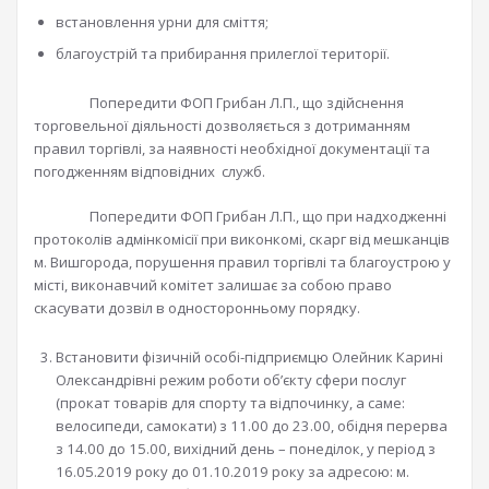
встановлення урни для сміття;
благоустрій та прибирання прилеглої території.
Попередити ФОП Грибан Л.П., що здійснення
торговельної діяльності дозволяється з дотриманням
правил торгівлі, за наявності необхідної документації та
погодженням відповідних служб.
Попередити ФОП Грибан Л.П., що при надходженні
протоколів адмінкомісії при виконкомі, скарг від мешканців
м. Вишгорода, порушення правил торгівлі та благоустрою у
місті, виконавчий комітет залишає за собою право
скасувати дозвіл в односторонньому порядку.
Встановити фізичній особі-підприємцю Олейник Карині
Олександрівні режим роботи об’єкту сфери послуг
(прокат товарів для спорту та відпочинку, а саме:
велосипеди, самокати) з 11.00 до 23.00, обідня перерва
з 14.00 до 15.00, вихідний день – понеділок, у період з
16.05.2019 року до 01.10.2019 року за адресою: м.