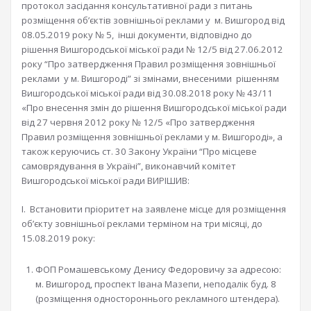
протокол засідання консультативної ради з питань
розміщення об’єктів зовнішньої реклами у м. Вишгород від
08.05.2019 року № 5, інші документи, відповідно до
рішення Вишгородської міської ради № 12/5 від 27.06.2012
року “Про затвердження Правил розміщення зовнішньої
реклами у м. Вишгороді” зі змінами, внесеними рішенням
Вишгородської міської ради від 30.08.2018 року № 43/11
«Про внесення змін до рішення Вишгородської міської ради
від 27 червня 2012 року № 12/5 «Про затвердження
Правил розміщення зовнішньої реклами у м. Вишгороді», а
також керуючись ст. 30 Закону України “Про місцеве
самоврядування в Україні”, виконавчий комітет
Вишгородської міської ради ВИРІШИВ:
І. Встановити пріоритет на заявлене місце для розміщення
об’єкту зовнішньої реклами терміном на три місяці, до
15.08.2019 року:
ФОП Ромашевському Денису Федоровичу за адресою:
м. Вишгород, проспект Івана Мазепи, неподалік буд. 8
(розміщення одностороннього рекламного штендера).