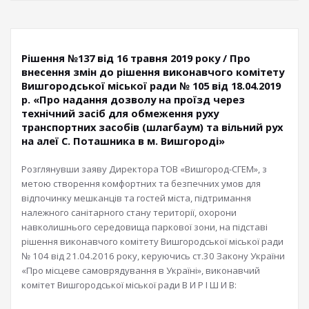
Рішення №137 від 16 травня 2019 року / Про
внесення змін до рішення виконавчого комітету
Вишгородської міської ради № 105 від 18.04.2019
р. «Про надання дозволу на проїзд через
технічний засіб для обмеження руху
транспортних засобів (шлагбаум) та вільний рух
на алеї С. Поташника в м. Вишгороді»
Розглянувши заяву Директора ТОВ «Вишгород-СГЕМ», з
метою створення комфортних та безпечних умов для
відпочинку мешканців та гостей міста, підтримання
належного санітарного стану території, охорони
навколишнього середовища паркової зони, на підставі
рішення виконавчого комітету Вишгородської міської ради
№ 104 від 21.04.2016 року, керуючись ст.30 Закону України
«Про місцеве самоврядування в Україні», виконавчий
комітет Вишгородської міської ради В И Р І Ш И В: