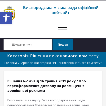
Вишгородська міська рада офіційний
Відкрити Панель інструментів
веб-сайт
Перемкнути
навігацію
Категорія Рішення виконавчого комітету
Головна
Архів за категорією "Рішення виконавчого комітету"
Рішення №145 від 16 травня 2019 року / Про
переоформлення дозволу на розміщення
зовнішньої реклами
Розглянувши заяву суб’єкта господарювання щодо
переоформлення Дозволу на розміщення зовнішньої