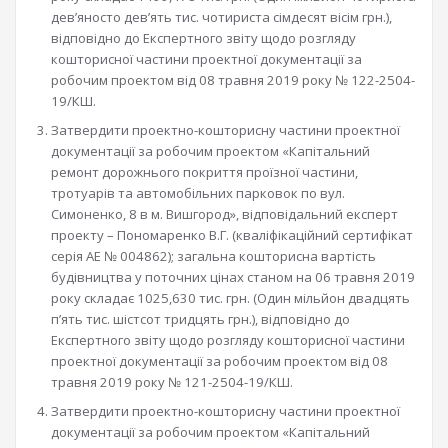
дев’яносто дев’ять тис. чотириста сімдесят вісім грн.),
відповідно до Експертного звіту щодо розгляду
кошторисної частини проектної документації за
робочим проектом від 08 травня 2019 року № 122-2504-
19/КШ.
Затвердити проектно-кошторисну частини проектної
документації за робочим проектом «Капітальний
ремонт дорожнього покриття проїзної частини,
тротуарів та автомобільних парковок по вул.
Симоненко, 8 в м. Вишгород», відповідальний експерт
проекту – Пономаренко В.Г. (кваліфікаційний сертифікат
серія АЕ № 004862); загальна кошторисна вартість
будівництва у поточних цінах станом на 06 травня 2019
року складає 1025,630 тис. грн. (Один мільйон двадцять
п’ять тис. шістсот тридцять грн.), відповідно до
Експертного звіту щодо розгляду кошторисної частини
проектної документації за робочим проектом від 08
травня 2019 року № 121-2504-19/КШ.
Затвердити проектно-кошторисну частини проектної
документації за робочим проектом «Капітальний