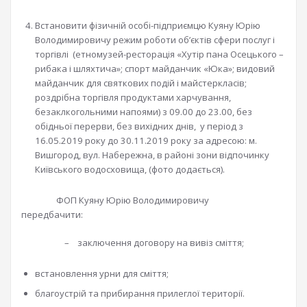
Встановити фізичній особі-підприємцю Куяну Юрію
Володимировичу режим роботи об’єктів сфери послуг і
торгівлі (етномузей-ресторація «Хутір пана Осецького –
рибака і шляхтича»; спорт майданчик «Юка»; видовий
майданчик для святкових подій і майстеркласів;
роздрібна торгівля продуктами харчування,
безаклкогольними напоями) з 09.00 до 23.00, без
обідньої перерви, без вихідних днів, у період з
16.05.2019 року до 30.11.2019 року за адресою: м.
Вишгород, вул. Набережна, в районі зони відпочинку
Київського водосховища, (фото додається).
ФОП Куяну Юрію Володимировичу
передбачити:
– заключення договору на вивіз сміття;
встановлення урни для сміття;
благоустрій та прибирання прилеглої території.