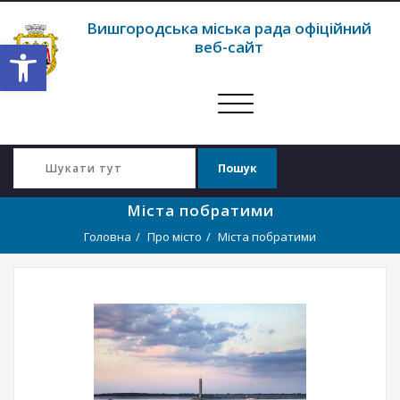
Вишгородська міська рада офіційний
Відкрити Панель інструментів
веб-сайт
Перемкнути
навігацію
Міста побратими
Головна
Про місто
Міста побратими