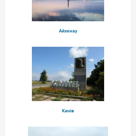
Айхенау
Канів