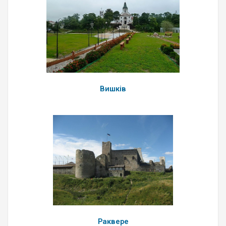
Вишків
Раквере