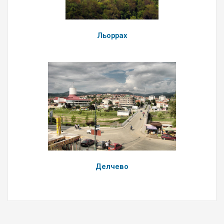
Льоррах
Делчево