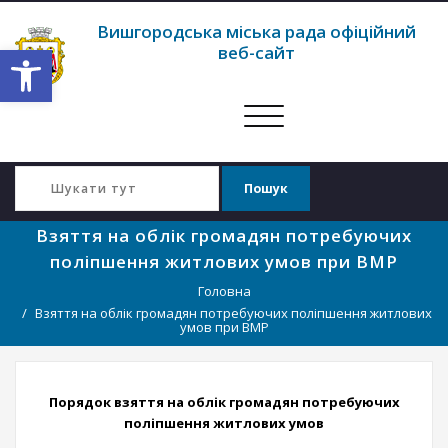
Вишгородська міська рада офіційний
Відкрити Панель інструментів
веб-сайт
Перемкнути
навігацію
Взяття на облік громадян потребуючих
поліпшення житлових умов при ВМР
Головна
Взяття на облік громадян потребуючих поліпшення житлових
умов при ВМР
Порядок взяття на облік громадян потребуючих
поліпшення житлових умов