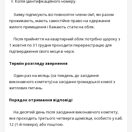
Копія ідентифікаційного номеру.
Заяву підписують всі повнолітні члени сім’ї, які разом
проживають, мають самостійне право на одержання
жилого приміщення і бажають стати на облік.
Після прийняття на квартирний облік потрібно щороку з
1 жовтня по 31 грудня проходити перереєстрацію для
підтвердження свого місця в черзі.
Термін розгляду звернення
Один раз на місяць (за тиждень до засідання
виконавчого комітету) на засіданні громадської комісії з
житлових питань.
Порядок отримання відповіді
На десятий день після засідання виконавчого комітету,
яке проходить третього четверга щомісяця, особисто у каб.
12 (1-й поверх), або поштою.