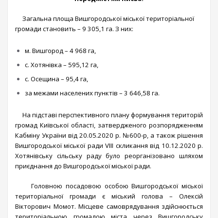
Загальна площа Вишгородської міської територіальної
громади становить – 9 305,1 га. З них:
м. Вишгород – 4 968 га,
с. Хотянівка – 595,12 га,
с. Осещина – 95,4 га,
за межами населених пунктів – 3 646,58 га.
На підставі перспективного плану формування територій
громад Київської області, затвердженого розпорядженням
Кабміну України від 20.05.2020 р. №600-р, а також рішення
Вишгородської міської ради VIII скликання від 10.12.2020 р.
Хотянівську сільську раду було реорганізовано шляхом
приєднання до Вишгородської міської ради.
Головною посадовою особою Вишгородської міської
територіальної громади є міський голова – Олексій
Вікторович Момот. Місцеве самоврядування здійснюється
територіальною громадою міста через Вишгородську