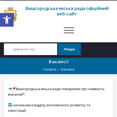
Вишгородська міська рада офіційний
Відкрити Панель інструментів
веб-сайт
Перемкнути
навігацію
Вакансії
Головна
Вакансії
Вишгородська міська рада повідомляє про наявність
вакансій*:
начальника відділу економічного розвитку та
інвестицій;