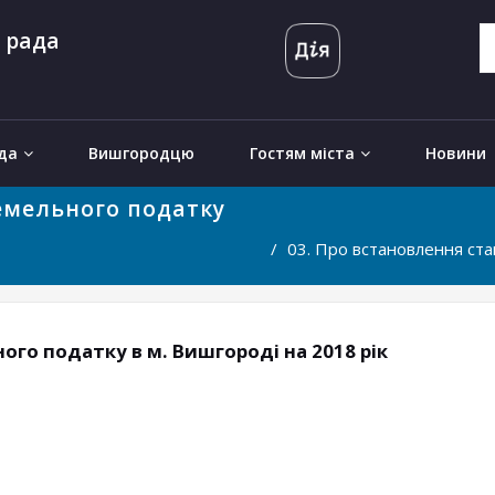
 рада
да
Вишгородцю
Гостям міста
Новини
земельного податку
03. Про встановлення ста
ого податку в м. Вишгороді на 2018 рік