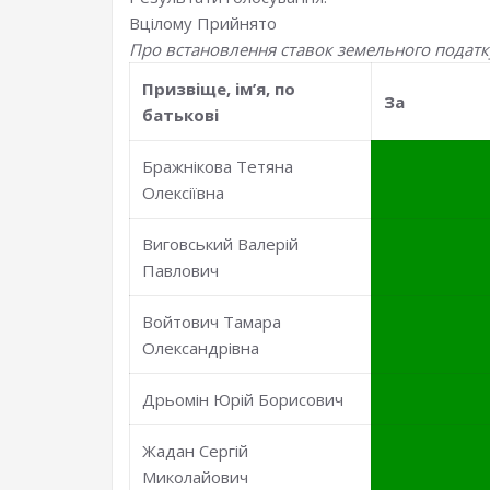
Вцілому
Прийнято
Про встановлення ставок земельного податку
Призвiще, iм’я, по
За
батьковi
Бражнікова Тетяна
Олексіївна
Виговський Валерій
Павлович
Войтович Тамара
Олександрівна
Дрьомін Юрій Борисович
Жадан Сергій
Миколайович