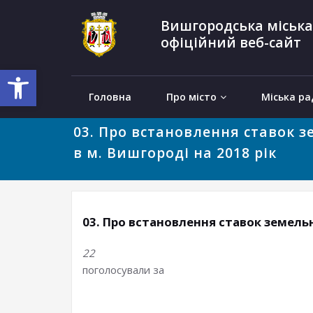
Вишгородська міська
офіційний веб-сайт
Відкрити Панель інструментів
Головна
Про місто
Міська ра
03. Про встановлення ставок 
в м. Вишгороді на 2018 рік
03. Про встановлення ставок земельн
22
поголосували за