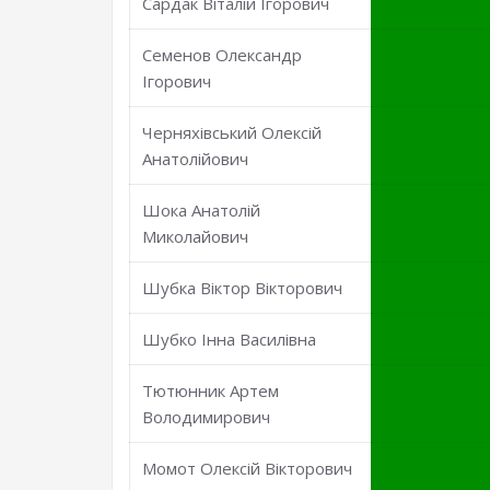
Сардак Віталій Ігорович
Семенов Олександр
Ігорович
Черняхівський Олексій
Анатолійович
Шока Анатолій
Миколайович
Шубка Віктор Вікторович
Шубко Інна Василівна
Тютюнник Артем
Володимирович
Момот Олексій Вікторович