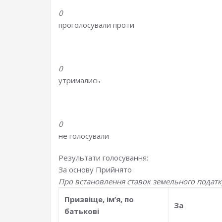
0
проголосували проти
0
утримались
0
не голосували
Результати голосування:
За основу
Прийнято
Про встановлення ставок земельного податку
Призвiще, iм’я, по
За
батьковi