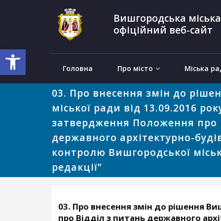
Вишгородська міська
офіційний веб-сайт
Відкрити Панель інструментів
Головна
Про місто
Міська ра
03. Про внесення змін до ріше
міської ради від 13.09.2016 рок
затвердження Положення про 
державного архітектурно-буді
контролю Вишгородської міськ
редакції”
03. Про внесення змін до рішення Ви
про Відділ з питань державного арх