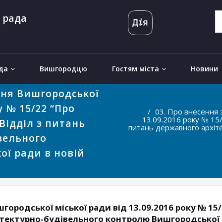
 рада
да
Вишгородцю
Гостям міста
Новини
ння Вишгородської
у № 15/22 “Про
03. Про внесення 
13.09.2016 року № 15
Відділ з питань
питань державного архіт
вельного
ої ради в новій
шгородської міської ради від 13.09.2016 року № 
ітектурно-будівельного контролю Вишгородської мі