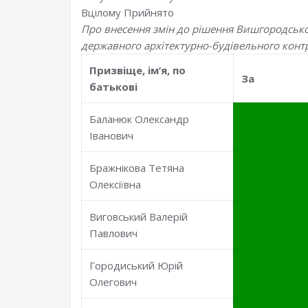
Вцілому
Прийнято
Про внесення змін до рішення Вишгородської
державного архітектурно-будівельного контр
Призвiще, iм’я, по
За
батьковi
Баланюк Олександр
Іванович
Бражнікова Тетяна
Олексіївна
Виговський Валерій
Павлович
Городиський Юрій
Олегович