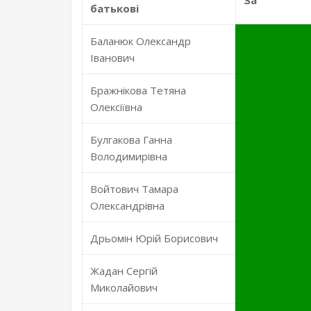
За
батьковi
Баланюк Олександр
Іванович
Бражнікова Тетяна
Олексіївна
Булгакова Ганна
Володимирівна
Войтович Тамара
Олександрівна
Дрьомін Юрій Борисович
Жадан Сергій
Миколайович