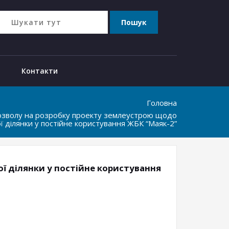
Контакти
Головна
озволу на розробку проекту землеустрою щодо
 ділянки у постійне користування ЖБК “Маяк-2”
ї ділянки у постійне користування