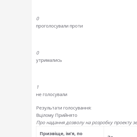
0
проголосували проти
0
утримались
1
не голосували
Результати голосування:
Вцілому
Прийнято
Про надання дозволу на розробку проекту з
Призвiще, iм’я, по