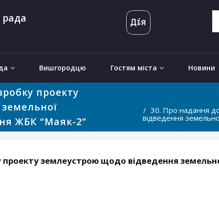
 рада
да
Вишгородцю
Гостям міста
Новини
зробку проекту
 земельної
30. Про надання д
відведення земельної
ня ЖБК “Маяк-2”
у проекту землеустрою щодо відведення земельно