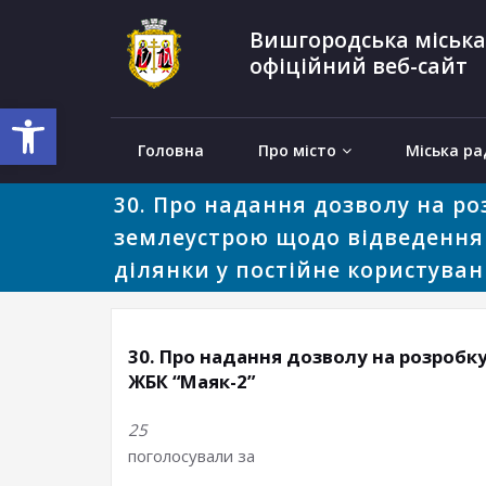
Вишгородська міська
офіційний веб-сайт
Відкрити Панель інструментів
Головна
Про місто
Міська ра
30. Про надання дозволу на ро
землеустрою щодо відведення
ділянки у постійне користуван
30. Про надання дозволу на розробк
ЖБК “Маяк-2”
25
поголосували за