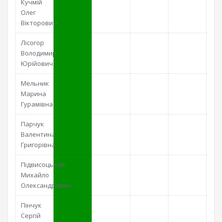
Кучмій
Олег
Вікторович
Лісогор
Володимир
Юрійович
Мельник
Марина
Гурамівна
Парчук
Валентина
Григорівна
Підвисоцький
Михайло
Олександрович
Пінчук
Сергій