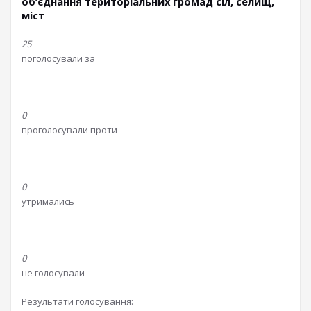
об’єднання територіальних громад сіл, селищ,
міст
25
поголосували за
0
проголосували проти
0
утримались
0
не голосували
Результати голосування: