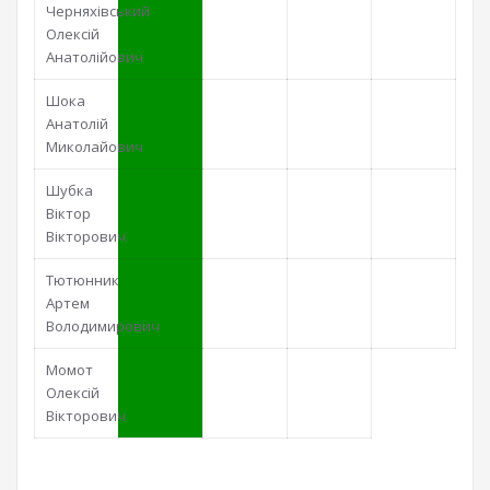
Черняхівський
Олексій
Анатолійович
Шока
Анатолій
Миколайович
Шубка
Віктор
Вікторович
Тютюнник
Артем
Володимирович
Момот
Олексій
Вікторович