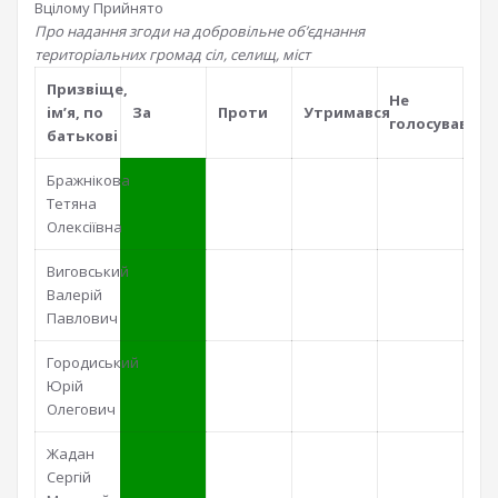
Вцілому
Прийнято
Про надання згоди на добровільне об’єднання
територіальних громад сіл, селищ, міст
Призвiще,
Не
iм’я, по
За
Проти
Утримався
голосував
батьковi
Бражнікова
Тетяна
Олексіївна
Виговський
Валерій
Павлович
Городиський
Юрій
Олегович
Жадан
Сергій