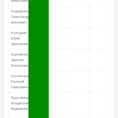
Миколайович
Клавдієнко
Олександр
Іванович
Колодзян
Юрій
Дмитрович
Корнійчук
Дмитро
В’ячеславович
Костюченко
Валерій
Павлович
Круковець
Владислав
Вадимович