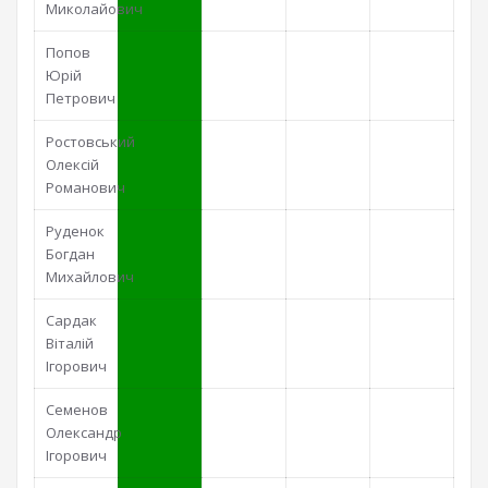
Миколайович
Попов
Юрій
Петрович
Ростовський
Олексій
Романович
Руденок
Богдан
Михайлович
Сардак
Віталій
Ігорович
Семенов
Олександр
Ігорович