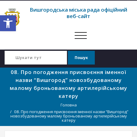
Вишгородська міська рада офіційний
Відкрити Панель інструментів
веб-сайт
Перемкнути
навігацію
08. Про погодження присвоєння іменної
назви “Вишгород” новозбудованому
малому броньованому артилерійському
катеру
Головна
08. Про погодження присвоєння іменної назви “Вишгород”
новозбудованому малому броньованому артилерійському
катеру