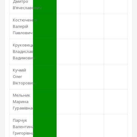
Дмитро
В’ячеславович
Костюченко
Валерій
Павлович
Круковець
Владислав
Вадимович
Кучмій
Олег
Вікторович
Мельник
Марина
Гурамівна
Парчук
Валентина
Григорівна