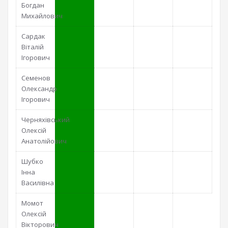
Богдан
Михайлович
Сардак
Віталій
Ігорович
Семенов
Олександр
Ігорович
Черняхівський
Олексій
Анатолійович
Шубко
Інна
Василівна
Момот
Олексій
Вікторович