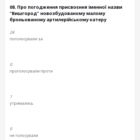
08. Про погодження присвоєння іменної назви
“Вишгород” новозбудованому малому
броньованому артилерійському катеру
24
поголосували за
0
проголосували проти
1
утримались
0
не голосували