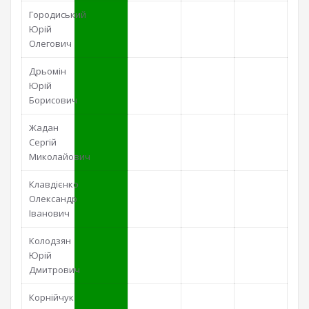
Городиський
Юрій
Олегович
Дрьомін
Юрій
Борисович
Жадан
Сергій
Миколайович
Клавдієнко
Олександр
Іванович
Колодзян
Юрій
Дмитрович
Корнійчук