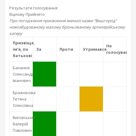
Результати голосування:
Вцілому
Прийнято
Про погодження присвоєння іменної назви “Вишгород”
новозбудованому малому броньованому артилерійському
катеру
Призвiще,
Не
iм’я, по
За
Проти
Утримався
голосував
батьковi
Баланюк
Олександр
Іванович
Бражнікова
Тетяна
Олексіївна
Виговський
Валерій
Павлович