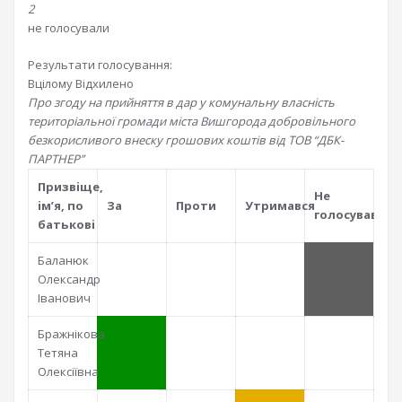
2
не голосували
Результати голосування:
Вцілому
Відхилено
Про згоду на прийняття в дар у комунальну власність
територіальної громади міста Вишгорода добровільного
безкорисливого внеску грошових коштів від ТОВ “ДБК-
ПАРТНЕР”
Призвiще,
Не
iм’я, по
За
Проти
Утримався
голосував
батьковi
Баланюк
Олександр
Іванович
Бражнікова
Тетяна
Олексіївна