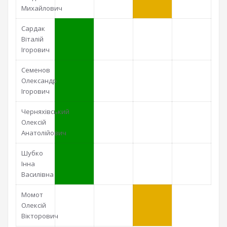
Михайлович
Сардак
Віталій
Ігорович
Семенов
Олександр
Ігорович
Черняхівський
Олексій
Анатолійович
Шубко
Інна
Василівна
Момот
Олексій
Вікторович