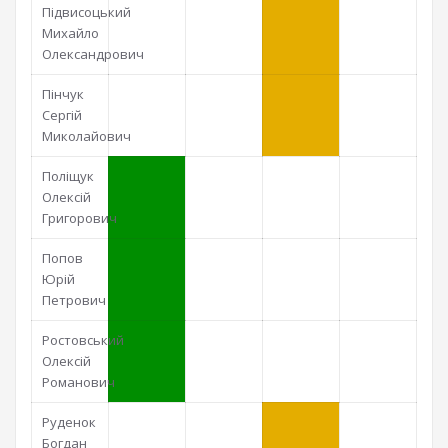
Підвисоцький
Михайло
Олександрович
Пінчук
Сергій
Миколайович
Поліщук
Олексій
Григорович
Попов
Юрій
Петрович
Ростовський
Олексій
Романович
Руденок
Богдан