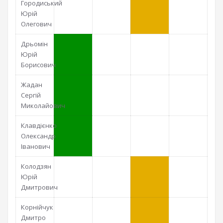
Городиський
Юрій
Олегович
Дрьомін
Юрій
Борисович
Жадан
Сергій
Миколайович
Клавдієнко
Олександр
Іванович
Колодзян
Юрій
Дмитрович
Корнійчук
Дмитро