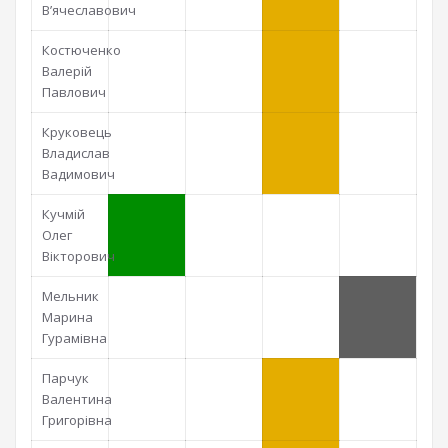
В’ячеславович
Костюченко
Валерій
Павлович
Круковець
Владислав
Вадимович
Кучмій
Олег
Вікторович
Мельник
Марина
Гурамівна
Парчук
Валентина
Григорівна