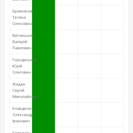
Бражнікова
Тетяна
Олексіївна
Виговський
Валерій
Павлович
Городиський
Юрій
Олегович
Жадан
Сергій
Миколайович
Клавдієнко
Олександр
Іванович
Колодзян