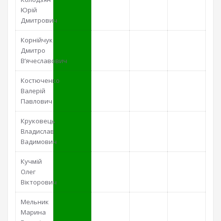
Юрій
Дмитрович
Корнійчук
Дмитро
В’ячеславович
Костюченко
Валерій
Павлович
Круковець
Владислав
Вадимович
Кучмій
Олег
Вікторович
Мельник
Марина