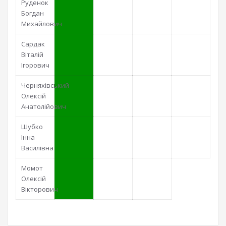
Руденок
Богдан
Михайлович
Сардак
Віталій
Ігорович
Черняхівський
Олексій
Анатолійович
Шубко
Інна
Василівна
Момот
Олексій
Вікторович