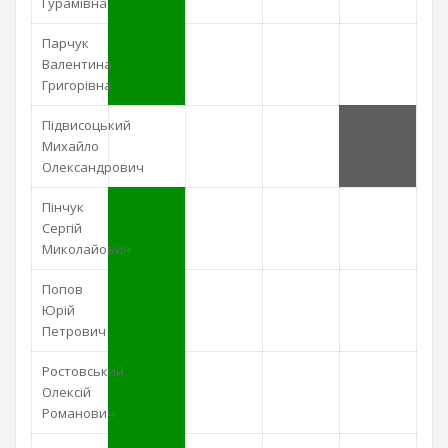
Гурамівна
Парчук
Валентина
Григорівна
Підвисоцький
Михайло
Олександрович
Пінчук
Сергій
Миколайович
Попов
Юрій
Петрович
Ростовський
Олексій
Романович