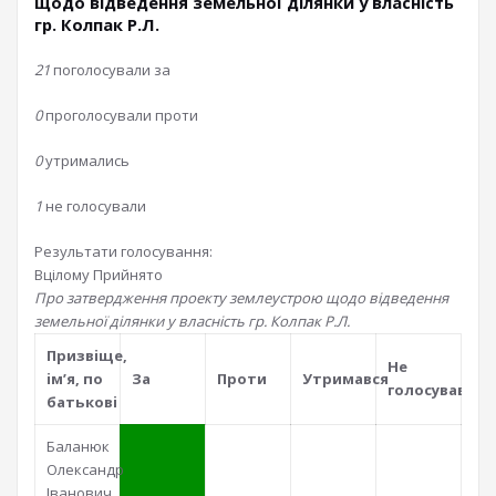
щодо відведення земельної ділянки у власність
гр. Колпак Р.Л.
21
поголосували за
0
проголосували проти
0
утримались
1
не голосували
Результати голосування:
Вцілому
Прийнято
Про затвердження проекту землеустрою щодо відведення
земельної ділянки у власність гр. Колпак Р.Л.
Призвiще,
Не
iм’я, по
За
Проти
Утримався
голосував
батьковi
Баланюк
Олександр
Іванович