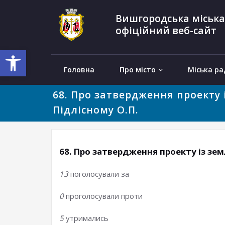
Вишгородська міська
офіційний веб-сайт
Відкрити Панель інструментів
Головна
Про місто
Міська ра
68. Про затвердження проекту 
Підлісному О.П.
68. Про затвердження проекту із зем
13
поголосували за
0
проголосували проти
5
утримались