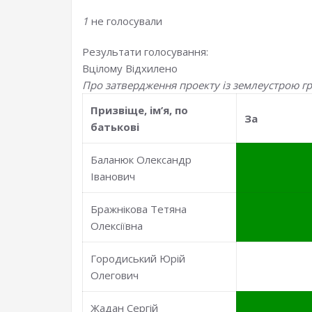
1
не голосували
Результати голосування:
Вцілому
Відхилено
Про затвердження проекту із землеустрою гр
Призвiще, iм’я, по
За
батьковi
Баланюк Олександр
Іванович
Бражнікова Тетяна
Олексіївна
Городиський Юрій
Олегович
Жадан Сергій