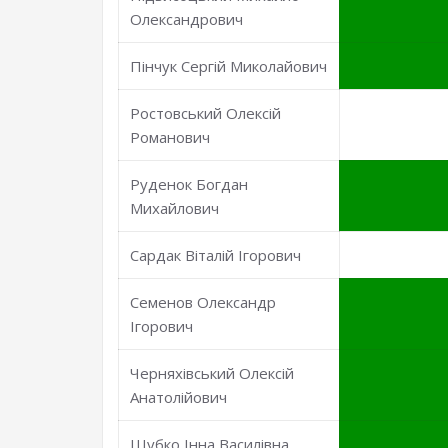
Олександрович
Пінчук Сергій Миколайович
Ростовський Олексій
Романович
Руденок Богдан
Михайлович
Сардак Віталій Ігорович
Семенов Олександр
Ігорович
Черняхівський Олексій
Анатолійович
Шубко Інна Василівна