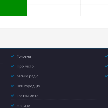
Головна
Про місто
Міське радіо
Вишгородцю
Гостям міста
Новини