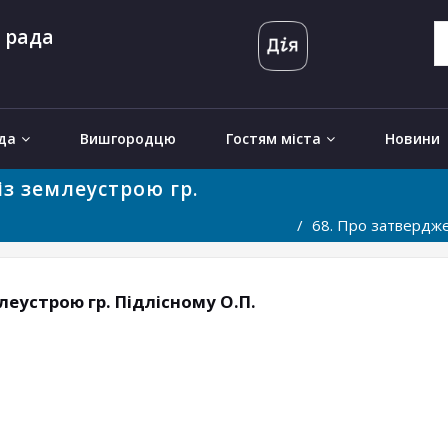
 рада
да
Вишгородцю
Гостям міста
Новини
із землеустрою гр.
68. Про затвердже
леустрою гр. Підлісному О.П.