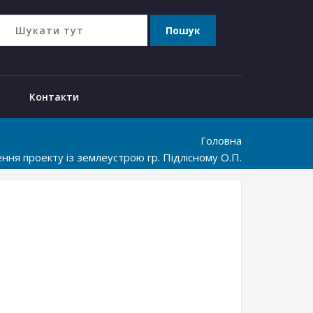
Контакти
Головна
ння проекту із землеустрою гр. Підлісному О.П.