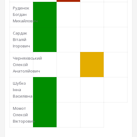
Руденок
Богдан
Михайлович
Сардак
Віталій
Ігорович
Черняхівський
Олексій
Анатолійович
Шубко
Інна
Василівна
Момот
Олексій
Вікторович