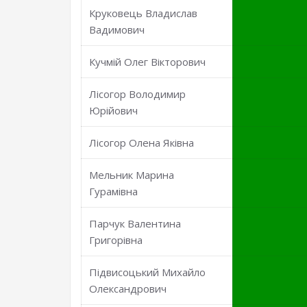
Круковець Владислав
Вадимович
Кучмій Олег Вікторович
Лісогор Володимир
Юрійович
Лісогор Олена Яківна
Мельник Марина
Гурамівна
Парчук Валентина
Григорівна
Підвисоцький Михайло
Олександрович