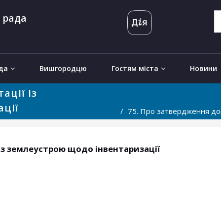
 рада
да
Вишгородцю
Гостям міста
Новини
ації із
ації
75. Про затвердження док
із землеустрою щодо інвентаризації