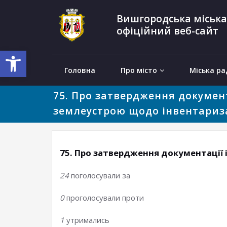
Вишгородська міська
офіційний веб-сайт
Відкрити Панель інструментів
Головна
Про місто
Міська ра
75. Про затвердження документ
землеустрою щодо інвентариз
75. Про затвердження документації 
24
поголосували за
0
проголосували проти
1
утримались