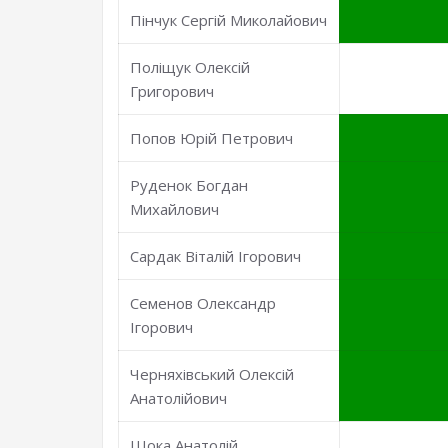
Пінчук Сергій Миколайович
Поліщук Олексій
Григорович
Попов Юрій Петрович
Руденок Богдан
Михайлович
Сардак Віталій Ігорович
Семенов Олександр
Ігорович
Черняхівський Олексій
Анатолійович
Шока Анатолій