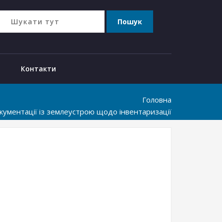
Контакти
Головна
ументації із землеустрою щодо інвентаризації