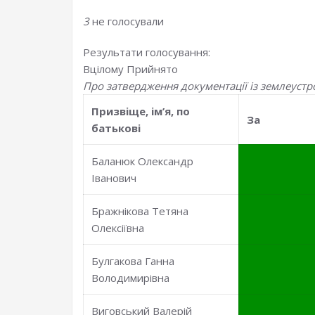
3
не голосували
Результати голосування:
Вцілому
Прийнято
Про затвердження документації із землеустр
Призвiще, iм’я, по
За
батьковi
Баланюк Олександр
Іванович
Бражнікова Тетяна
Олексіївна
Булгакова Ганна
Володимирівна
Виговський Валерій