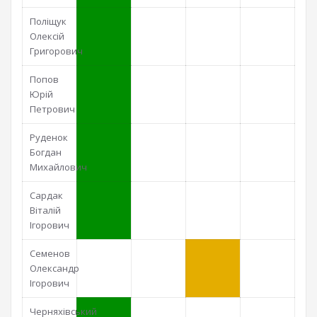
Поліщук
Олексій
Григорович
Попов
Юрій
Петрович
Руденок
Богдан
Михайлович
Сардак
Віталій
Ігорович
Семенов
Олександр
Ігорович
Черняхівський