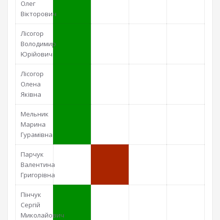
Олег
Вікторович
Лісогор
Володимир
Юрійович
Лісогор
Олена
Яківна
Мельник
Марина
Гурамівна
Парчук
Валентина
Григорівна
Пінчук
Сергій
Миколайович