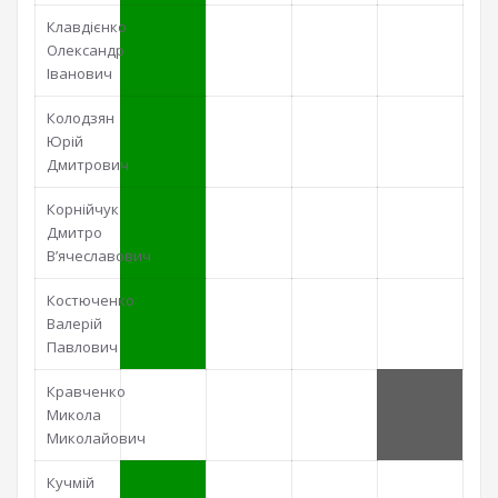
Клавдієнко
Олександр
Іванович
Колодзян
Юрій
Дмитрович
Корнійчук
Дмитро
В’ячеславович
Костюченко
Валерій
Павлович
Кравченко
Микола
Миколайович
Кучмій