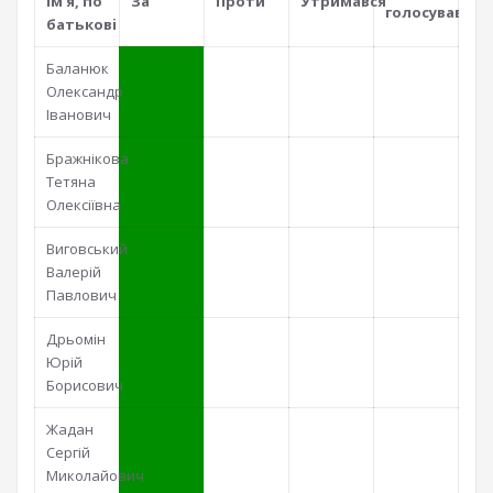
iм’я, по
За
Проти
Утримався
голосував
батьковi
Баланюк
Олександр
Іванович
Бражнікова
Тетяна
Олексіївна
Виговський
Валерій
Павлович
Дрьомін
Юрій
Борисович
Жадан
Сергій
Миколайович