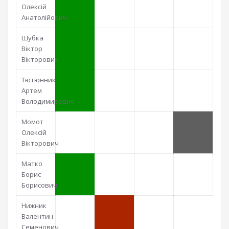
Олексій
Анатолійович
Шубка
Віктор
Вікторович
Тютюнник
Артем
Володимирович
Момот
Олексій
Вікторович
Матко
Борис
Борисович
Нижник
Валентин
Семенович