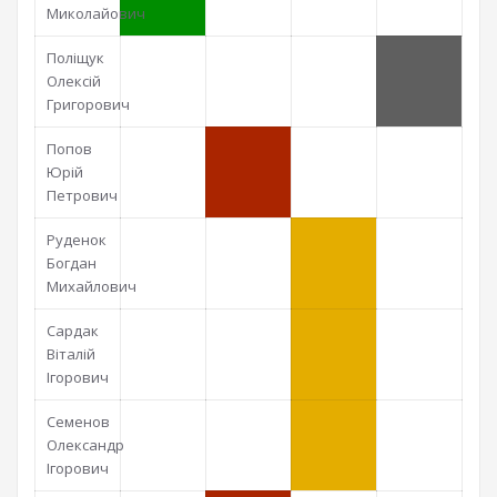
Миколайович
Поліщук
Олексій
Григорович
Попов
Юрій
Петрович
Руденок
Богдан
Михайлович
Сардак
Віталій
Ігорович
Семенов
Олександр
Ігорович