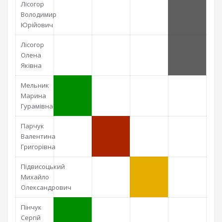
Лісогор
Володимир
Юрійович
Лісогор
Олена
Яківна
Мельник
Марина
Гурамівна
Парчук
Валентина
Григорівна
Підвисоцький
Михайло
Олександрович
Пінчук
Сергій