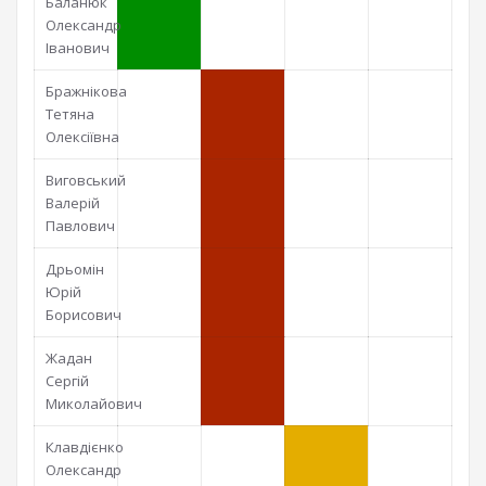
Баланюк
Олександр
Іванович
Бражнікова
Тетяна
Олексіївна
Виговський
Валерій
Павлович
Дрьомін
Юрій
Борисович
Жадан
Сергій
Миколайович
Клавдієнко
Олександр