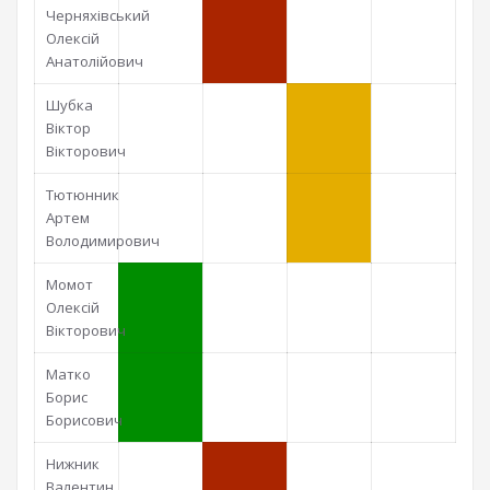
Черняхівський
Олексій
Анатолійович
Шубка
Віктор
Вікторович
Тютюнник
Артем
Володимирович
Момот
Олексій
Вікторович
Матко
Борис
Борисович
Нижник
Валентин