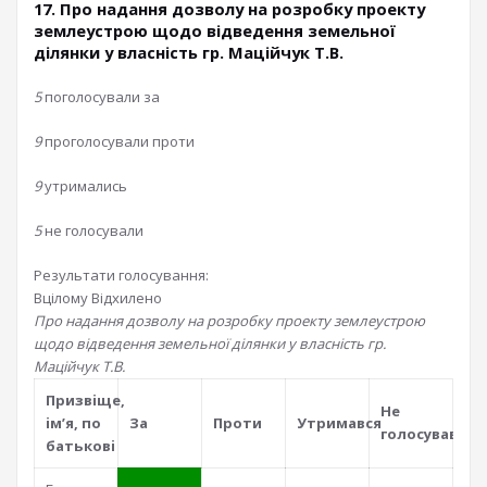
17. Про надання дозволу на розробку проекту
землеустрою щодо відведення земельної
ділянки у власність гр. Маційчук Т.В.
5
поголосували за
9
проголосували проти
9
утримались
5
не голосували
Результати голосування:
Вцілому
Відхилено
Про надання дозволу на розробку проекту землеустрою
щодо відведення земельної ділянки у власність гр.
Маційчук Т.В.
Призвiще,
Не
iм’я, по
За
Проти
Утримався
голосував
батьковi