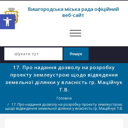
Вишгородська міська рада офіційний
Відкрити Панель інструментів
веб-сайт
Перемкнути
навігацію
17. Про надання дозволу на розробку
проекту землеустрою щодо відведення
земельної ділянки у власність гр. Маційчук
Т.В.
Головна
17. Про надання дозволу на розробку проекту землеустрою
щодо відведення земельної ділянки у власність гр. Маційчук Т.В.