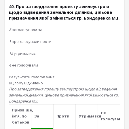
40. Про затвердження проекту землеустрою
щодо відведення земельної ділянки, цільове
призначення якої змінюється гр. Бондаренка М.І.
8
поголосували за
1
проголосували проти
15
утримались
4
не голосували
Результати голосування:
Вцілому
Відхилено
Про затвердження проекту землеустрою щодо відведення
земельної ділянки, цільове призначення якої змінюється гр.
Бондаренка М.І.
Призвiще,
Не
iм’я, по
За
Проти
Утримався
голосував
батьковi