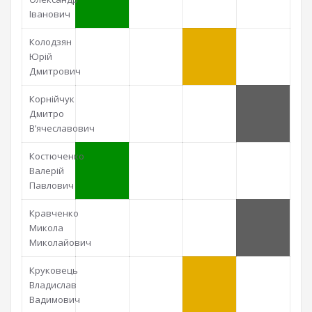
Іванович
Колодзян
Юрій
Дмитрович
Корнійчук
Дмитро
В’ячеславович
Костюченко
Валерій
Павлович
Кравченко
Микола
Миколайович
Круковець
Владислав
Вадимович