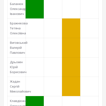
Баланюк
Олександр
Іванович
Бражнікова
Тетяна
Олексіївна
Виговський
Валерій
Павлович
Дрьомін
Юрій
Борисович
Жадан
Сергій
Миколайович
Клавдієнко
Олександр