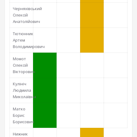
Черняхівський
Олексій
Анатолійович
Тютюнник
Артем
Володимирович
Момот
Олексій
Вікторович
Кулініч
Людмила
Миколаївна
Матко
Борис
Борисович
Нижник