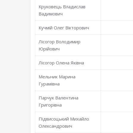
Круковець Владислав
Вадимович
Кучмій Олег Вікторович
Лісогор Володимир
Юрійович
Лісогор Олена Яківна
Мельник Марина
Гурамівна
Парчук Валентина
Григорівна
Підвисоцький Михайло
Олександрович