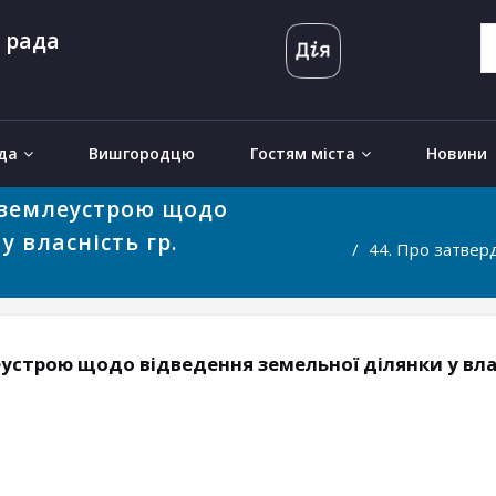
 рада
да
Вишгородцю
Гостям міста
Новини
 землеустрою щодо
у власність гр.
44. Про затве
устрою щодо відведення земельної ділянки у власн