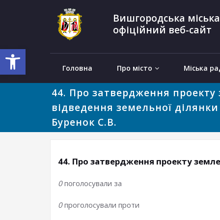
Вишгородська міська
офіційний веб-сайт
Відкрити Панель інструментів
Головна
Про місто
Міська ра
44. Про затвердження проекту
відведення земельної ділянки 
Буренок С.В.
44. Про затвердження проекту земле
0
поголосували за
0
проголосували проти