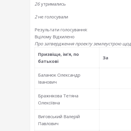
26
утримались
2
не голосували
Результати голосування:
Вцілому
Відхилено
Про затвердження проекту землеустрою щодо 
Призвiще, iм’я, по
За
батьковi
Баланюк Олександр
Іванович
Бражнікова Тетяна
Олексіївна
Виговський Валерій
Павлович