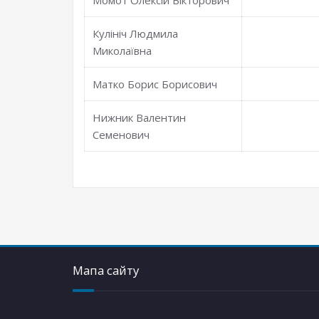
Момот Олексій Вікторович
Кулініч Людмила
Миколаївна
Матко Борис Борисович
Нижник Валентин
Семенович
Мапа сайту