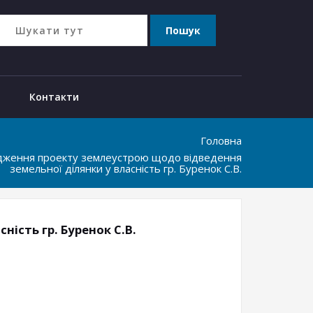
Контакти
Головна
рдження проекту землеустрою щодо відведення
земельної ділянки у власність гр. Буренок С.В.
ість гр. Буренок С.В.