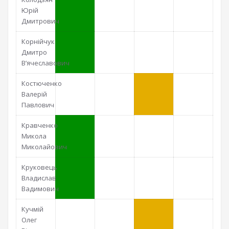
Юрій
Дмитрович
Корнійчук
Дмитро
В’ячеславович
Костюченко
Валерій
Павлович
Кравченко
Микола
Миколайович
Круковець
Владислав
Вадимович
Кучмій
Олег