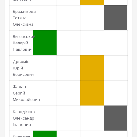
Бражнікова
Тетяна
Олексіївна
Виговський
Валерій
Павлович
Дрьомін
Юрій
Борисович
Жадан
Сергій
Миколайович
Клавдієнко
Олександр
Іванович
Колодзян