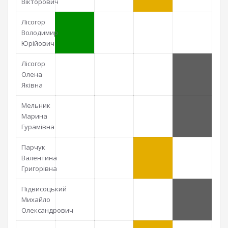
Вікторович
Лісогор
Володимир
Юрійович
Лісогор
Олена
Яківна
Мельник
Марина
Гурамівна
Парчук
Валентина
Григорівна
Підвисоцький
Михайло
Олександрович