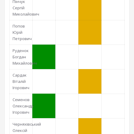
Пінчук
Сергій
Миколайович
Попов
Юрій
Петрович
Руденок
Богдан
Михайлович
Сардак
Віталій
Ігорович
Семенов
Олександр
Ігорович
Черняхівський
Олексій