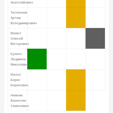
Анатолійович
Тютюнник
Артем
Володимирович
Момот
Олексій
Вікторович
Кулініч
Людмила
Миколаївна
Матко
Борис
Борисович
Нижник
Валентин
Семенович