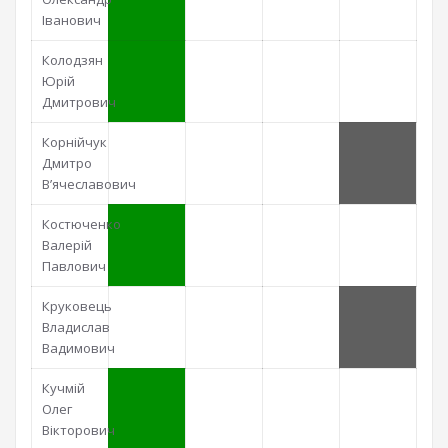
Іванович
Колодзян
Юрій
Дмитрович
Корнійчук
Дмитро
В’ячеславович
Костюченко
Валерій
Павлович
Круковець
Владислав
Вадимович
Кучмій
Олег
Вікторович