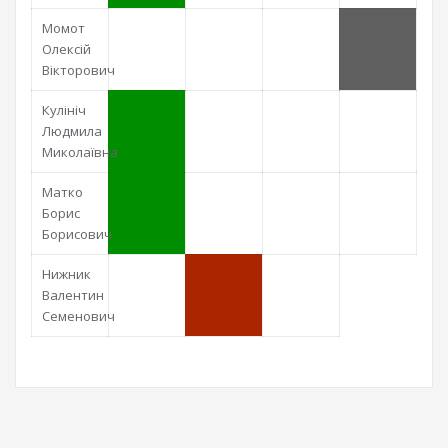
Момот
Олексій
Вікторович
Кулініч
Людмила
Миколаївна
Матко
Борис
Борисович
Нижник
Валентин
Семенович