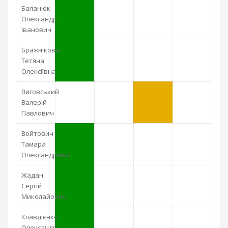
Баланюк
Олександр
Іванович
Бражнікова
Тетяна
Олексіївна
Виговський
Валерій
Павлович
Войтович
Тамара
Олександрівна
Жадан
Сергій
Миколайович
Клавдієнко
Олександр