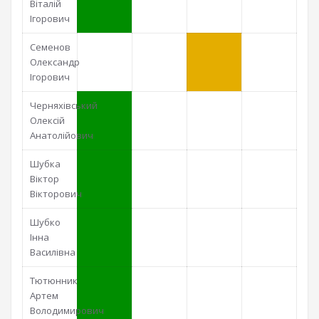
Віталій
Ігорович
Семенов
Олександр
Ігорович
Черняхівський
Олексій
Анатолійович
Шубка
Віктор
Вікторович
Шубко
Інна
Василівна
Тютюнник
Артем
Володимирович