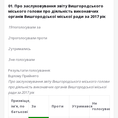
01. Про заслуховування звіту Вишгородського
міського голови про діяльність виконавчих
органів Вишгородської міської ради за 2017 рік
19
поголосували за
2
проголосували проти
2
утримались
3
не голосували
Результати голосування:
Вцілому
Прийнято
Про заслуховування звіту Вишгородського міського голови
про діяльність виконавчих органів Вишгородської міської
ради за 2017 рік
Призвiще,
Не
iм’я, по
За
Проти
Утримався
голосував
батьковi