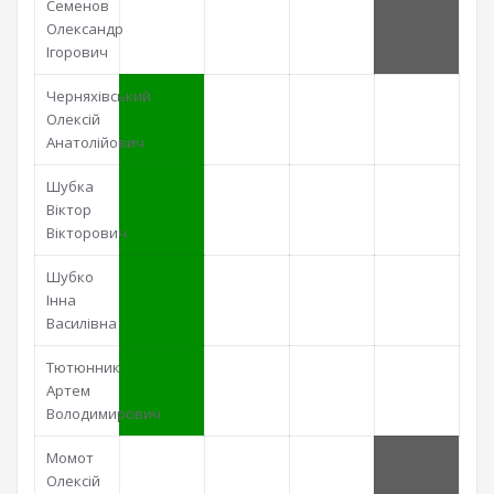
Семенов
Олександр
Ігорович
Черняхівський
Олексій
Анатолійович
Шубка
Віктор
Вікторович
Шубко
Інна
Василівна
Тютюнник
Артем
Володимирович
Момот
Олексій