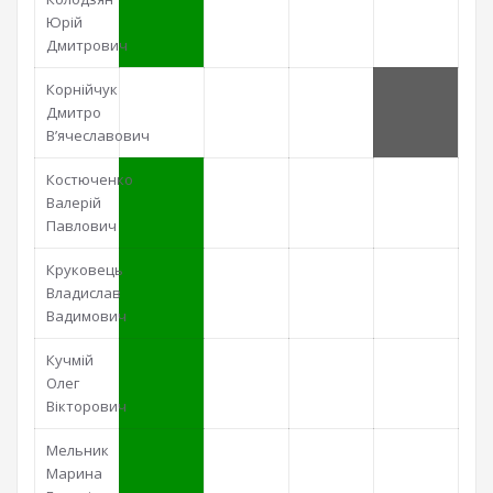
Юрій
Дмитрович
Корнійчук
Дмитро
В’ячеславович
Костюченко
Валерій
Павлович
Круковець
Владислав
Вадимович
Кучмій
Олег
Вікторович
Мельник
Марина