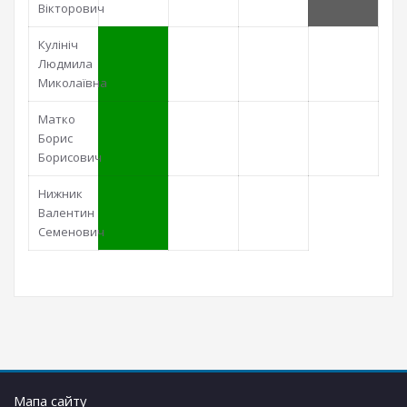
Вікторович
Кулініч
Людмила
Миколаївна
Матко
Борис
Борисович
Нижник
Валентин
Семенович
Мапа сайту