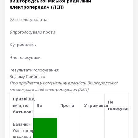
Вишгородської міської ради ліній
електропередач (ЛЕП)
22
поголосували за
0
проголосували проти
0
утримались
4
не голосували
Результати голосування:
Вцілому
Прийнято
Про прийняття у комунальну власність Вишгородської
міської ради ліній електропередач (ЛЕП)
Призвiще,
Не
iм’я, по
За
Проти
Утримався
голосував
батьковi
Баланюк
Олександр
Іванович