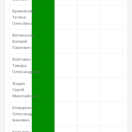
Бражнікова
Тетяна
Олексіївна
Виговський
Валерій
Павлович
Войтович
Тамара
Олександрівна
Жадан
Сергій
Миколайович
Клавдієнко
Олександр
Іванович
Колодзян