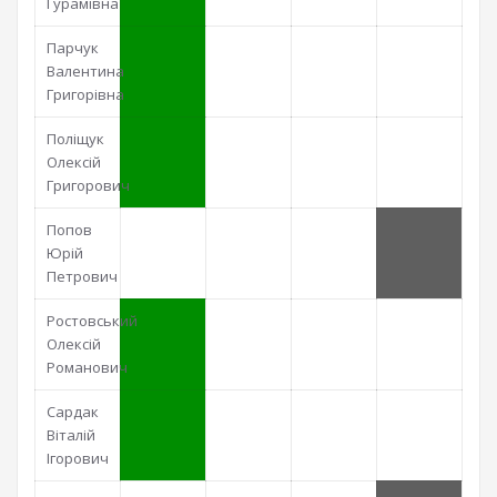
Гурамівна
Парчук
Валентина
Григорівна
Поліщук
Олексій
Григорович
Попов
Юрій
Петрович
Ростовський
Олексій
Романович
Сардак
Віталій
Ігорович