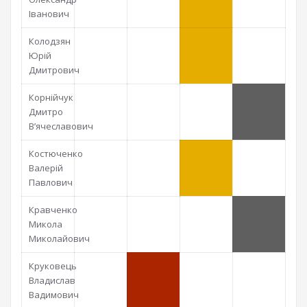
Іванович
Колодзян
Юрій
Дмитрович
Корнійчук
Дмитро
В’ячеславович
Костюченко
Валерій
Павлович
Кравченко
Микола
Миколайович
Круковець
Владислав
Вадимович