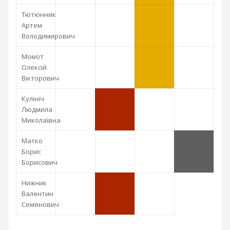
Тютюнник
Артем
Володимирович
Момот
Олексій
Вікторович
Кулініч
Людмила
Миколаївна
Матко
Борис
Борисович
Нижник
Валентин
Семенович