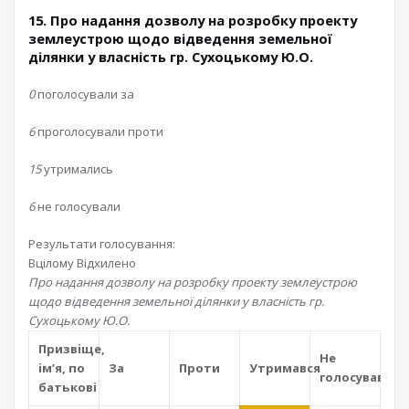
15. Про надання дозволу на розробку проекту
землеустрою щодо відведення земельної
ділянки у власність гр. Сухоцькому Ю.О.
0
поголосували за
6
проголосували проти
15
утримались
6
не голосували
Результати голосування:
Вцілому
Відхилено
Про надання дозволу на розробку проекту землеустрою
щодо відведення земельної ділянки у власність гр.
Сухоцькому Ю.О.
Призвiще,
Не
iм’я, по
За
Проти
Утримався
голосував
батьковi