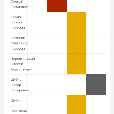
Олексій
Романович
Сардак
Віталій
Ігорович
Семенов
Олександр
Ігорович
Черняхівський
Олексій
Анатолійович
Шубка
Віктор
Вікторович
Шубко
Інна
Василівна