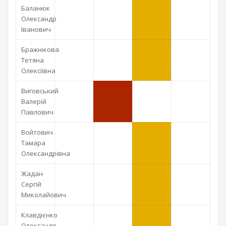
Баланюк
Олександр
Іванович
Бражнікова
Тетяна
Олексіївна
Виговський
Валерій
Павлович
Войтович
Тамара
Олександрівна
Жадан
Сергій
Миколайович
Клавдієнко
Олександр