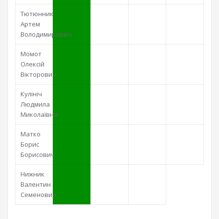
Тютюнник
Артем
Володимирович
Момот
Олексій
Вікторович
Кулініч
Людмила
Миколаївна
Матко
Борис
Борисович
Нижник
Валентин
Семенович