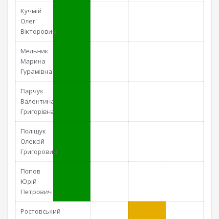
Кучмій
Олег
Вікторович
Мельник
Марина
Гурамівна
Парчук
Валентина
Григорівна
Поліщук
Олексій
Григорович
Попов
Юрій
Петрович
Ростовський