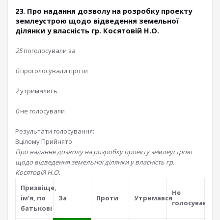
23. Про надання дозволу на розробку проекту
землеустрою щодо відведення земельної
ділянки у власність гр. Косятовій Н.О.
25
поголосували за
0
проголосували проти
2
утримались
0
не голосували
Результати голосування:
Вцілому
Прийнято
Про надання дозволу на розробку проекту землеустрою
щодо відведення земельної ділянки у власність гр.
Косятовій Н.О.
Призвiще,
Не
iм’я, по
За
Проти
Утримався
голосував
батьковi