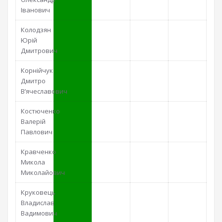
Іванович
Колодзян
Юрій
Дмитрович
Корнійчук
Дмитро
В’ячеславович
Костюченко
Валерій
Павлович
Кравченко
Микола
Миколайович
Круковець
Владислав
Вадимович