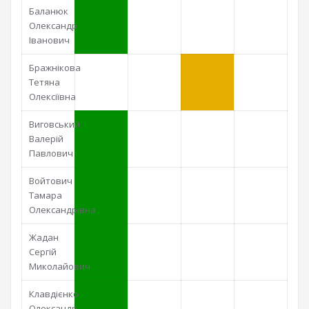
Баланюк
Олександр
Іванович
Бражнікова
Тетяна
Олексіївна
Виговський
Валерій
Павлович
Войтович
Тамара
Олександрівна
Жадан
Сергій
Миколайович
Клавдієнко
Олександр