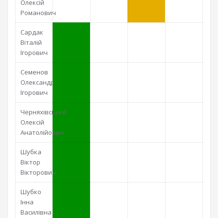
Олексій
Романович
Сардак
Віталій
Ігорович
Семенов
Олександр
Ігорович
Черняхівський
Олексій
Анатолійович
Шубка
Віктор
Вікторович
Шубко
Інна
Василівна