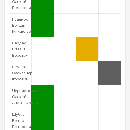
Олексій
Романович
Руденок
Богдан
Михайлович
Сардак
Віталій
Ігорович
Семенов
Олександр
Ігорович
Черняхівський
Олексій
Анатолійович
Шубка
Віктор
Вікторович