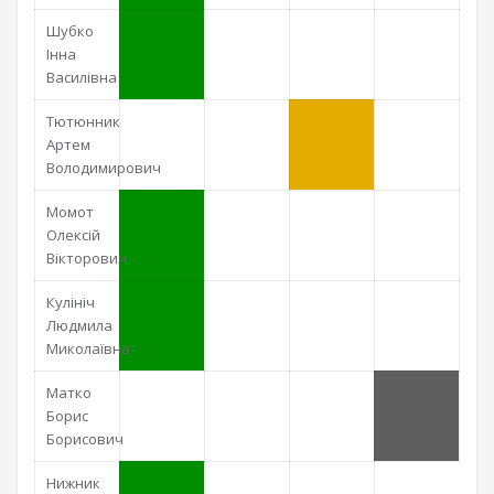
Шубко
Інна
Василівна
Тютюнник
Артем
Володимирович
Момот
Олексій
Вікторович
Кулініч
Людмила
Миколаївна
Матко
Борис
Борисович
Нижник