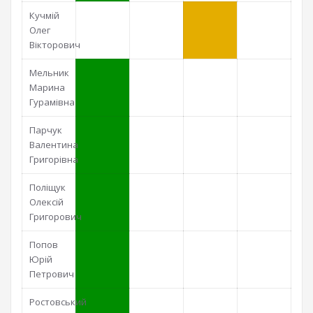
Кучмій
Олег
Вікторович
Мельник
Марина
Гурамівна
Парчук
Валентина
Григорівна
Поліщук
Олексій
Григорович
Попов
Юрій
Петрович
Ростовський