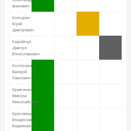
Іванович
Колодзян
Юрій
Дмитрович
Корнійчук
Дмитро
В’ячеславович
Костюченко
Валерій
Павлович
Кравченко
Микола
Миколайович
Круковець
Владислав
Вадимович