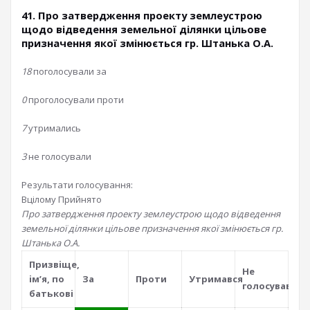
41. Про затвердження проекту землеустрою
щодо відведення земельної ділянки цільове
призначення якої змінюється гр. Штанька О.А.
18
поголосували за
0
проголосували проти
7
утримались
3
не голосували
Результати голосування:
Вцілому
Прийнято
Про затвердження проекту землеустрою щодо відведення
земельної ділянки цільове призначення якої змінюється гр.
Штанька О.А.
Призвiще,
Не
iм’я, по
За
Проти
Утримався
голосував
батьковi