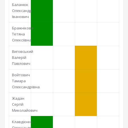
Баланюк
Олександр
Іванович
Бражнікова
Тетяна
Олексіївна
Виговський
Валерій
Павлович
Войтович
Тамара
Олександрівна
Жадан
Сергій
Миколайович
Клавдієнко
Олександр