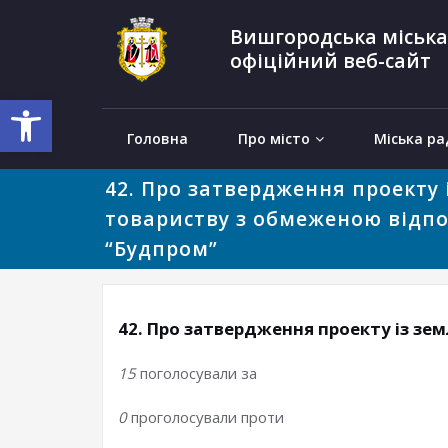
Вишгородська міська
офіційний веб-сайт
Відкрити Панель інструментів
Головна
Про місто
Міська ра
42. Про затвердження проекту 
товариству з обмеженою відп
“Будпром”
42. Про затвердження проекту із з
15
поголосували за
0
проголосували проти