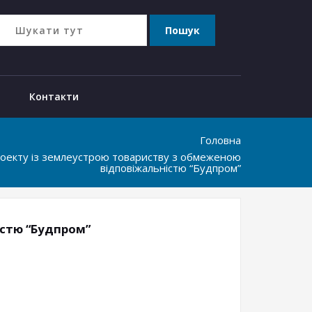
Контакти
Головна
оекту із землеустрою товариству з обмеженою
відповіжальністю “Будпром”
істю “Будпром”