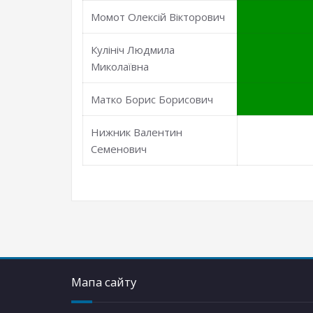
Момот Олексій Вікторович
Кулініч Людмила
Миколаївна
Матко Борис Борисович
Нижник Валентин
Семенович
Мапа сайту