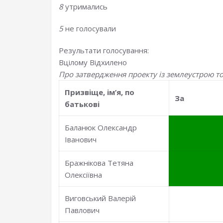
8
утримались
5
не голосували
Результати голосування:
Вцілому
Відхилено
Про затвердження проекту із землеустрою т
Призвiще, iм’я, по
За
батьковi
Баланюк Олександр
Іванович
Бражнікова Тетяна
Олексіївна
Виговський Валерій
Павлович