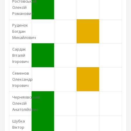
Ростовський
Олексій
Романович
Руденок
Богдан
Михайлович
Сардак
Віталій
Ігорович
Семенов
Олександр
Ігорович
Черняхівський
Олексій
Анатолійович
Шубка
Віктор