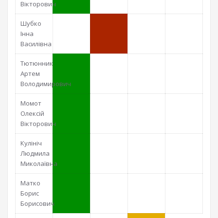
Вікторович
Шубко
Інна
Василівна
Тютюнник
Артем
Володимирович
Момот
Олексій
Вікторович
Кулініч
Людмила
Миколаївна
Матко
Борис
Борисович