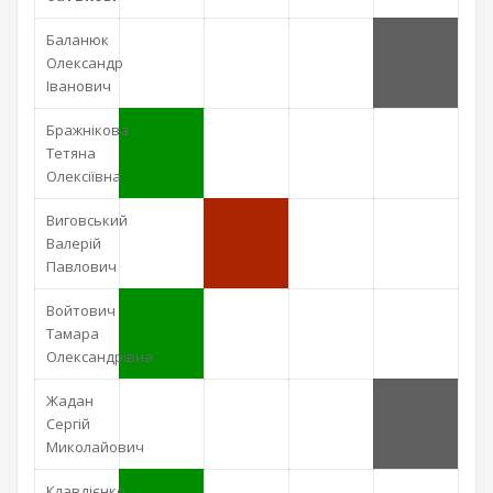
Баланюк
Олександр
Іванович
Бражнікова
Тетяна
Олексіївна
Виговський
Валерій
Павлович
Войтович
Тамара
Олександрівна
Жадан
Сергій
Миколайович
Клавдієнко