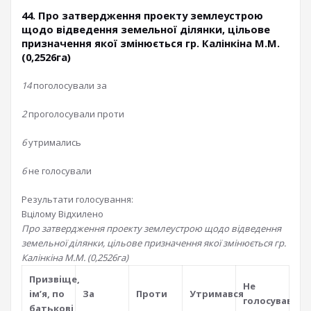
44. Про затвердження проекту землеустрою
щодо відведення земельної ділянки, цільове
призначення якої змінюється гр. Калінкіна М.М.
(0,2526га)
14
поголосували за
2
проголосували проти
6
утримались
6
не голосували
Результати голосування:
Вцілому
Відхилено
Про затвердження проекту землеустрою щодо відведення
земельної ділянки, цільове призначення якої змінюється гр.
Калінкіна М.М. (0,2526га)
Призвiще,
Не
iм’я, по
За
Проти
Утримався
голосував
батьковi