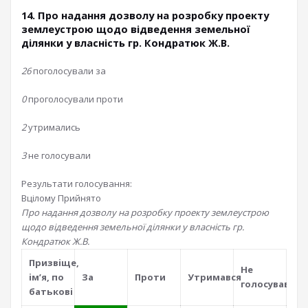
14. Про надання дозволу на розробку проекту
землеустрою щодо відведення земельної
ділянки у власність гр. Кондратюк Ж.В.
26
поголосували за
0
проголосували проти
2
утримались
3
не голосували
Результати голосування:
Вцілому
Прийнято
Про надання дозволу на розробку проекту землеустрою
щодо відведення земельної ділянки у власність гр.
Кондратюк Ж.В.
Призвiще,
Не
iм’я, по
За
Проти
Утримався
голосував
батьковi