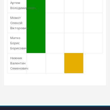
Артем
Володимирович
Момот
Олексій
Вікторович
Матко
Борис
Борисович
Нижник
Валентин
Семенович