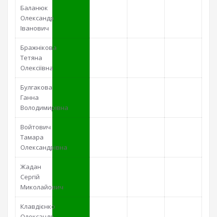
Баланюк
Олександр
Іванович
Бражнікова
Тетяна
Олексіївна
Булгакова
Ганна
Володимирівна
Войтович
Тамара
Олександрівна
Жадан
Сергій
Миколайович
Клавдієнко
Олександр