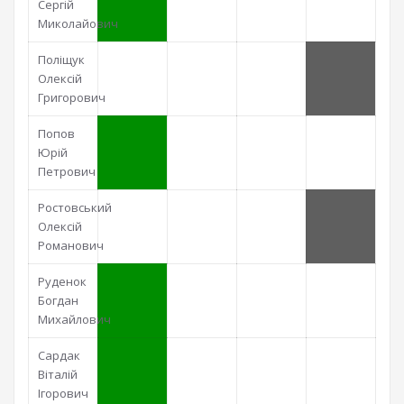
Сергій
Миколайович
Поліщук
Олексій
Григорович
Попов
Юрій
Петрович
Ростовський
Олексій
Романович
Руденок
Богдан
Михайлович
Сардак
Віталій
Ігорович