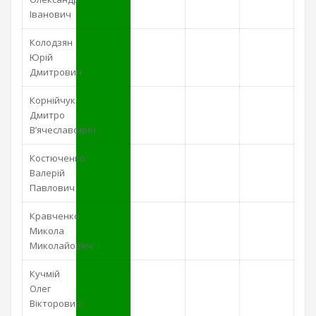
Іванович
Колодзян
Юрій
Дмитрович
Корнійчук
Дмитро
В’ячеславович
Костюченко
Валерій
Павлович
Кравченко
Микола
Миколайович
Кучмій
Олег
Вікторович