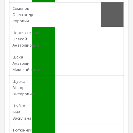
Семенов
Олександр
Ігорович
Черняхівський
Олексій
Анатолійович
Шока
Анатолій
Миколайович
Шубка
Віктор
Вікторович
Шубко
Інна
Василівна
Тютюнник