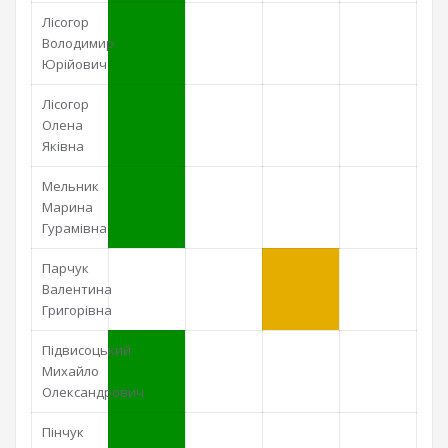
Лісогор
Володимир
Юрійович
Лісогор
Олена
Яківна
Мельник
Марина
Гурамівна
Парчук
Валентина
Григорівна
Підвисоцький
Михайло
Олександрович
Пінчук