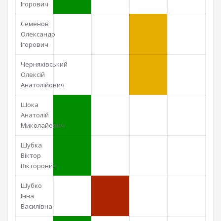
Ігорович
Семенов
Олександр
Ігорович
Черняхівський
Олексій
Анатолійович
Шока
Анатолій
Миколайович
Шубка
Віктор
Вікторович
Шубко
Інна
Василівна