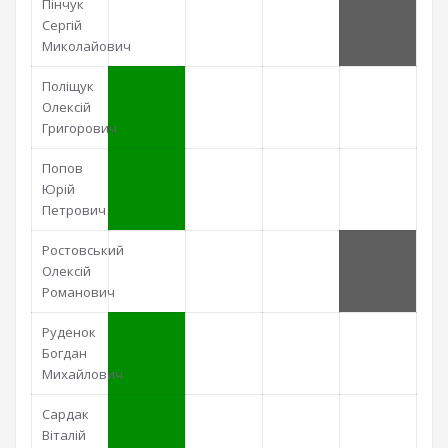
Пінчук
Сергій
Миколайович
Поліщук
Олексій
Григорович
Попов
Юрій
Петрович
Ростовський
Олексій
Романович
Руденок
Богдан
Михайлович
Сардак
Віталій