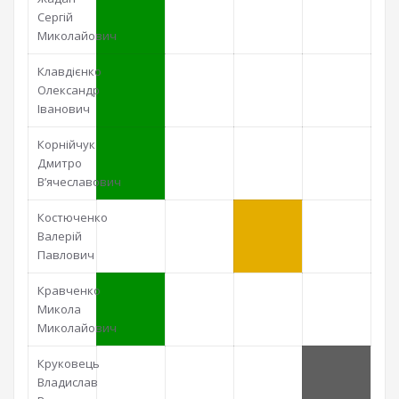
Сергій
Миколайович
Клавдієнко
Олександр
Іванович
Корнійчук
Дмитро
В’ячеславович
Костюченко
Валерій
Павлович
Кравченко
Микола
Миколайович
Круковець
Владислав