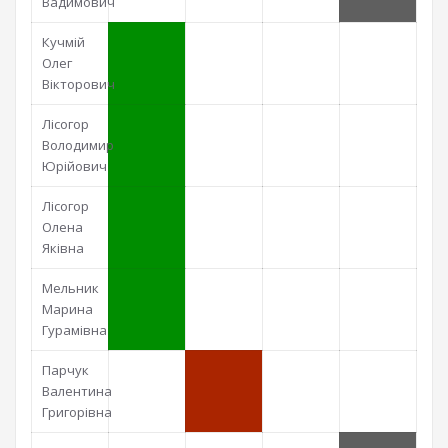
Вадимович
Кучмій
Олег
Вікторович
Лісогор
Володимир
Юрійович
Лісогор
Олена
Яківна
Мельник
Марина
Гурамівна
Парчук
Валентина
Григорівна