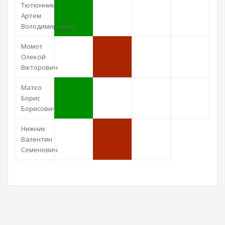
Тютюнник
Артем
Володимирович
Момот
Олексій
Вікторович
Матко
Борис
Борисович
Нижник
Валентин
Семенович