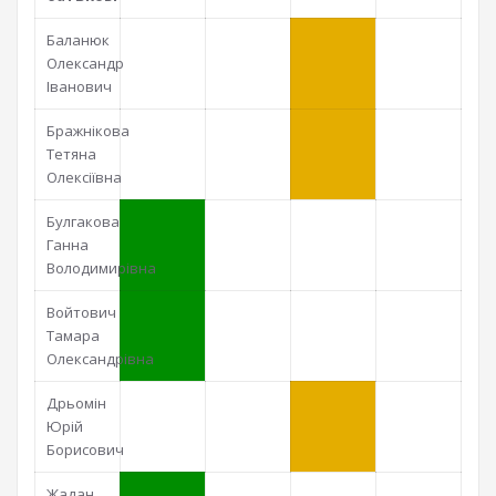
Баланюк
Олександр
Іванович
Бражнікова
Тетяна
Олексіївна
Булгакова
Ганна
Володимирівна
Войтович
Тамара
Олександрівна
Дрьомін
Юрій
Борисович
Жадан