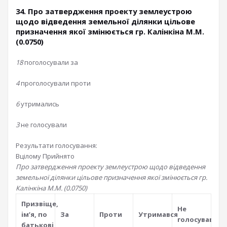
34. Про затвердження проекту землеустрою
щодо відведення земельної ділянки цільове
призначення якої змінюється гр. Калінкіна М.М.
(0.0750)
18
поголосували за
4
проголосували проти
6
утримались
3
не голосували
Результати голосування:
Вцілому
Прийнято
Про затвердження проекту землеустрою щодо відведення
земельної ділянки цільове призначення якої змінюється гр.
Калінкіна М.М. (0.0750)
Призвiще,
Не
iм’я, по
За
Проти
Утримався
голосував
батьковi