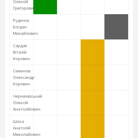
Олексій
Григорович
Руденок
Богдан
Михайлович
Сардак
Віталій
Ігорович
Семенов
Олександр
Ігорович
Черняхівський
Олексій
Анатолійович
Шока
Анатолій
Миколайович