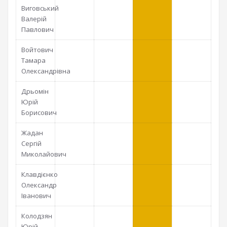
Виговський
Валерій
Павлович
Войтович
Тамара
Олександрівна
Дрьомін
Юрій
Борисович
Жадан
Сергій
Миколайович
Клавдієнко
Олександр
Іванович
Колодзян
Юрій