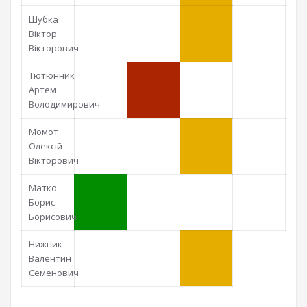
Шубка
Віктор
Вікторович
Тютюнник
Артем
Володимирович
Момот
Олексій
Вікторович
Матко
Борис
Борисович
Нижник
Валентин
Семенович