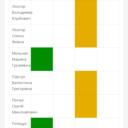
Лісогор
Володимир
Юрійович
Лісогор
Олена
Яківна
Мельник
Марина
Гурамівна
Парчук
Валентина
Григорівна
Пінчук
Сергій
Миколайович
Поліщук