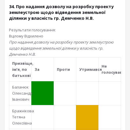
34. Про надання дозволу на розробку проекту
землеустрою щодо відведення земельної
ділянки у власність гр. Демченко Н.В.
Результати голосування:
Вцілому
Відхилено
Про надання дозволу на розробку проекту землеустрою
щодо відведення земельної ділянки у власність гр.
Демченко Н.В.
Призвiще,
Не
iм’я, по
За
Проти
Утримався
голосував
батьковi
Баланюк
Олександр
Іванович
Бражнікова
Тетяна
Олексіївна