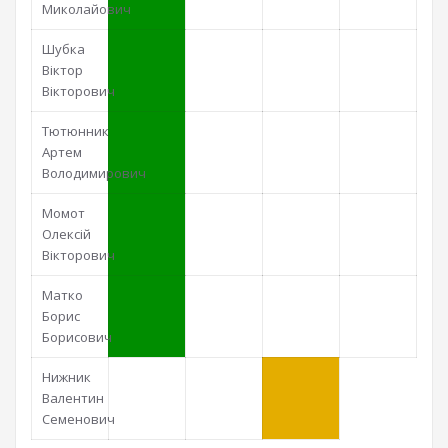
Миколайович
Шубка
Віктор
Вікторович
Тютюнник
Артем
Володимирович
Момот
Олексій
Вікторович
Матко
Борис
Борисович
Нижник
Валентин
Семенович