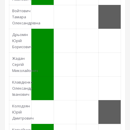
Войтович
Тамара
Олександрівна
Дрьомін
Юрій
Борисович
Жадан
Сергій
Миколайович
Клавдієнко
Олександр
Іванович
Колодзян
Юрій
Дмитрович
Корнійчук