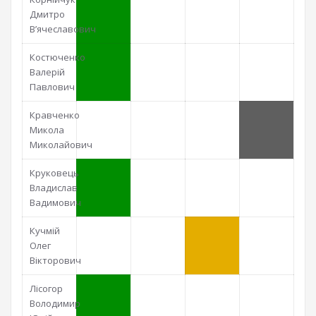
Дмитро
В’ячеславович
Костюченко
Валерій
Павлович
Кравченко
Микола
Миколайович
Круковець
Владислав
Вадимович
Кучмій
Олег
Вікторович
Лісогор
Володимир