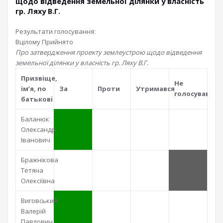
щодо відведення земельної ділянки у власність
гр. Ляху В.Г.
Результати голосування:
Вцілому
Прийнято
Про затвердження проекту землеустрою щодо відведення
земельної ділянки у власність гр. Ляху В.Г.
Призвiще,
Не
iм’я, по
За
Проти
Утримався
голосував
батьковi
Баланюк
Олександр
Іванович
Бражнікова
Тетяна
Олексіївна
Виговський
Валерій
Павлович