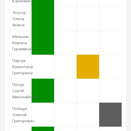
Юрійович
Лісогор
Олена
Яківна
Мельник
Марина
Гурамівна
Парчук
Валентина
Григорівна
Пінчук
Сергій
Миколайович
Поліщук
Олексій
Григорович