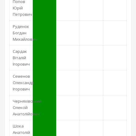
Попов
Юрій
Петрович
Руденок
Богдан
Михайлович
Сардак
Віталій
Ігорович
Семенов
Олександр
Ігорович
Черняхівський
Олексій
Анатолійович
Шока
Анатолій