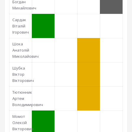
Богдан
Михайлович
Сардак
Віталій
Ігорович
Шока
Анатолій
Миколайович
Шубка
Віктор
Вікторович
Тютюнник
Артем
Володимирович
Момот
Олексій
Вікторович