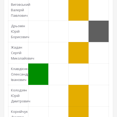
Виговський
Валерій
Павлович
Дрьомін
Юрій
Борисович
Жадан
Сергій
Миколайович
Клавдієнко
Олександр
Іванович
Колодзян
Юрій
Дмитрович
Корнійчук