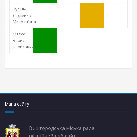
Кулініч
Людмила
Миколаївна
Матко
Борис
Борисович
Мапа сайту
Вишгородська міська рада
офіційний веб-сайт