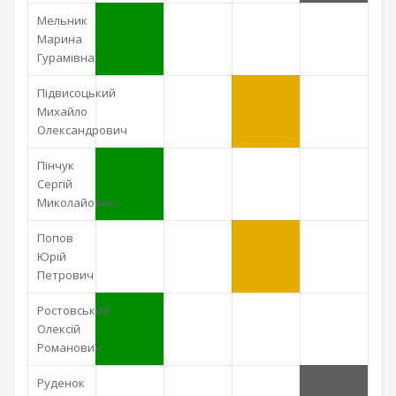
Мельник
Марина
Гурамівна
Підвисоцький
Михайло
Олександрович
Пінчук
Сергій
Миколайович
Попов
Юрій
Петрович
Ростовський
Олексій
Романович
Руденок