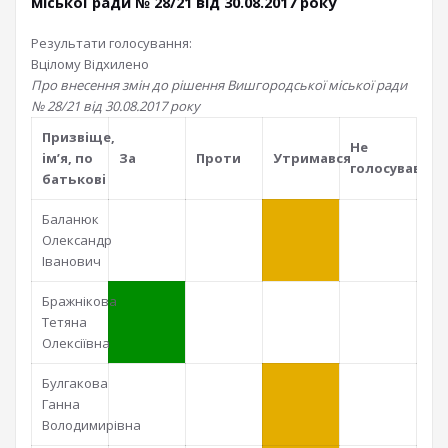
міської ради № 28/21 від 30.08.2017 року
Результати голосування:
Вцілому
Відхилено
Про внесення змін до рішення Вишгородської міської ради
№ 28/21 від 30.08.2017 року
Призвiще,
Не
iм’я, по
За
Проти
Утримався
голосував
батьковi
Баланюк
Олександр
Іванович
Бражнікова
Тетяна
Олексіївна
Булгакова
Ганна
Володимирівна