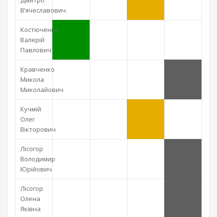
Дмитро
В’ячеславович
Костюченко
Валерій
Павлович
Кравченко
Микола
Миколайович
Кучмій
Олег
Вікторович
Лісогор
Володимир
Юрійович
Лісогор
Олена
Яківна