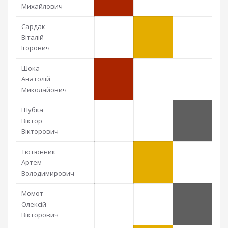
Михайлович
Сардак
Віталій
Ігорович
Шока
Анатолій
Миколайович
Шубка
Віктор
Вікторович
Тютюнник
Артем
Володимирович
Момот
Олексій
Вікторович