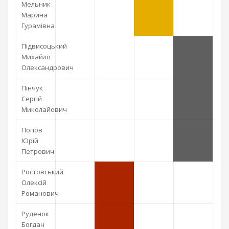
Мельник
Марина
Гурамівна
Підвисоцький
Михайло
Олександрович
Пінчук
Сергій
Миколайович
Попов
Юрій
Петрович
Ростовський
Олексій
Романович
Руденок
Богдан