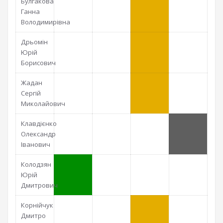
Булгакова
Ганна
Володимирівна
Дрьомін
Юрій
Борисович
Жадан
Сергій
Миколайович
Клавдієнко
Олександр
Іванович
Колодзян
Юрій
Дмитрович
Корнійчук
Дмитро