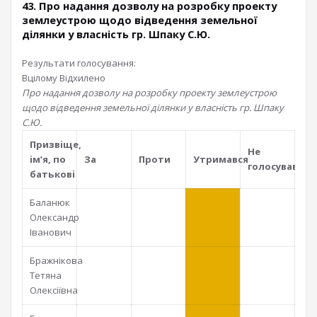
43. Про надання дозволу на розробку проекту
землеустрою щодо відведення земельної
ділянки у власність гр. Шпаку С.Ю.
Результати голосування:
Вцілому
Відхилено
Про надання дозволу на розробку проекту землеустрою
щодо відведення земельної ділянки у власність гр. Шпаку
С.Ю.
Призвiще,
Не
iм’я, по
За
Проти
Утримався
голосував
батьковi
Баланюк
Олександр
Іванович
Бражнікова
Тетяна
Олексіївна