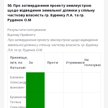
50. Про затвердження проекту землеустрою
щодо відведення земельної ділянки у спільну
часткову власність гр. Буренку Л.А. та гр.
Руденок О.М
Результати голосування:
Вцілому
Прийнято
Про затвердження проекту землеустрою щодо відведення
земельної ділянки у спільну часткову власність гр. Буренку
Л.А. та гр. Руденок О.М
Призвiще,
Не
iм’я, по
За
Проти
Утримався
голосував
батьковi
Баланюк
Олександр
Іванович
Бражнікова
Тетяна
Олексіївна