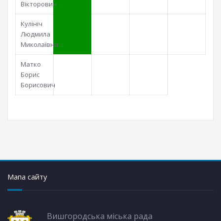
Вікторович
Кулініч
Людмила
Миколаївна
Матко
Борис
Борисович
Мапа сайту
Вишгородська міська рада