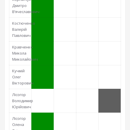
Дмитро
В’ячеславович
Костюченко
Валерій
Павлович
Кравченко
Микола
Миколайович
Кучмій
Олег
Вікторович
Лісогор
Володимир
Юрійович
Лісогор
Олена