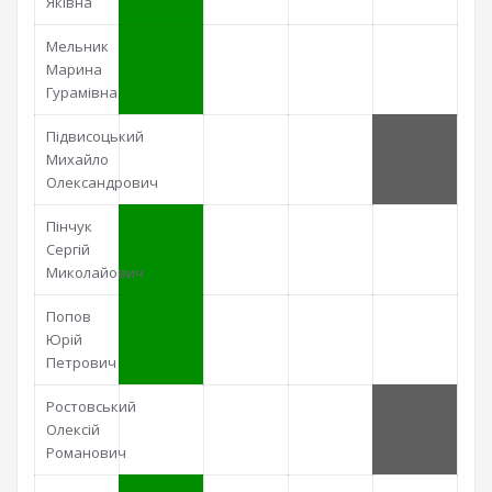
Яківна
Мельник
Марина
Гурамівна
Підвисоцький
Михайло
Олександрович
Пінчук
Сергій
Миколайович
Попов
Юрій
Петрович
Ростовський
Олексій
Романович