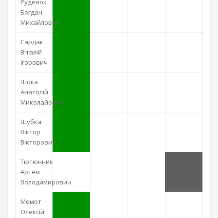
Руденок
Богдан
Михайлович
Сардак
Віталій
Ігорович
Шока
Анатолій
Миколайович
Шубка
Віктор
Вікторович
Тютюнник
Артем
Володимирович
Момот
Олексій