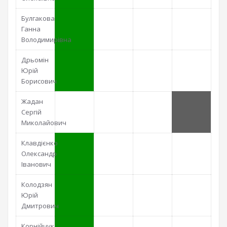
Булгакова
Ганна
Володимирівна
Дрьомін
Юрій
Борисович
Жадан
Сергій
Миколайович
Клавдієнко
Олександр
Іванович
Колодзян
Юрій
Дмитрович
Корнійчук