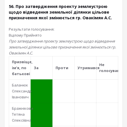
56. Про затвердження проекту землеустрою
щодо відведення земельної ділянки цільове
призначення якої змінюється гр. Овакімян А.С.
Результати голосування:
Вцілому
Прийнято
Про затвердження проекту землеустрою щодо відведення
земельної ділянки цільове призначення якої змінюється гр.
Овакімян А.С.
Призвiще,
Не
iм’я, по
За
Проти
Утримався
голосував
батьковi
Баланюк
Олександр
Іванович
Бражнікова
Тетяна
Олексіївна