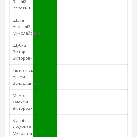
Віталій
Ігорович
Шока
Анатолій
Миколайович
Шубка
Віктор
Вікторович
Тютюнник
Артем
Володимирович
Момот
Олексій
Вікторович
Кулініч
Людмила
Миколаївна