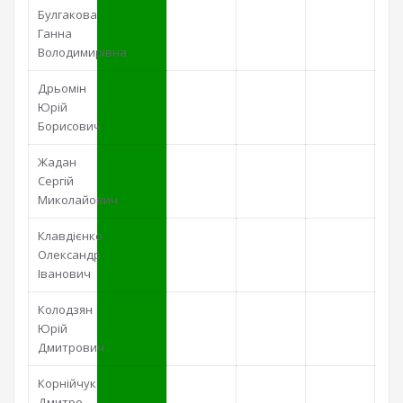
Булгакова
Ганна
Володимирівна
Дрьомін
Юрій
Борисович
Жадан
Сергій
Миколайович
Клавдієнко
Олександр
Іванович
Колодзян
Юрій
Дмитрович
Корнійчук
Дмитро