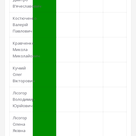
В’ячеславович
Костюченко
Валерій
Павлович
Кравченко
Микола
Миколайович
Кучмій
Олег
Вікторович
Лісогор
Володимир
Юрійович
Лісогор
Олена
Яківна