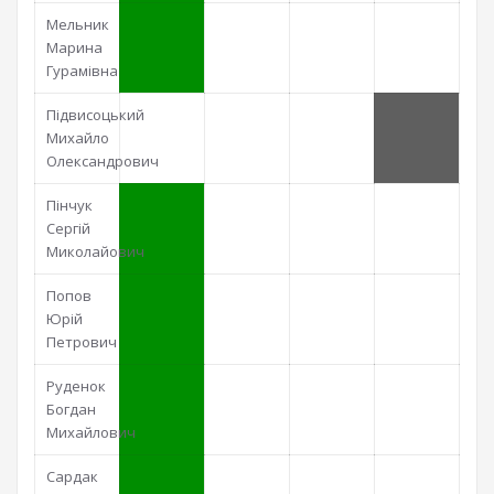
Мельник
Марина
Гурамівна
Підвисоцький
Михайло
Олександрович
Пінчук
Сергій
Миколайович
Попов
Юрій
Петрович
Руденок
Богдан
Михайлович
Сардак