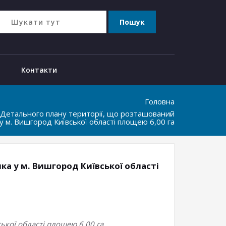
Контакти
Головна
Детального плану території, що розташований
у м. Вишгород Київської області площею 6,00 га
а у м. Вишгород Київської області
ької області площею 6,00 га