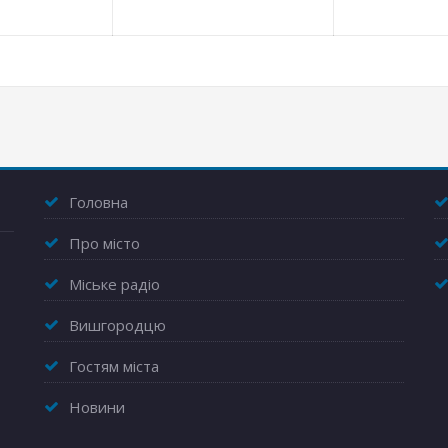
Головна
Про місто
Міське радіо
Вишгородцю
Гостям міста
Новини