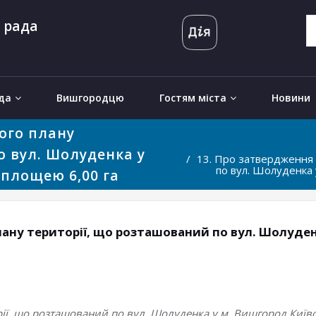
 рада
да
Вишгородцю
Гостям міста
Новини
ого плану
о вул. Шолуденка у
13. Про затвердження 
по вул. Шолуденка 
 площею 6,00 га
ану території, що розташований по вул. Шолуденк
ії, що розташований по вул. Шолуденка у м. Вишгород Київс