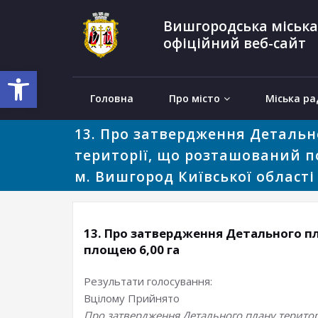
Вишгородська міська
офіційний веб-сайт
Відкрити Панель інструментів
Головна
Про місто
Міська ра
13. Про затвердження Детальн
території, що розташований п
м. Вишгород Київської області
13. Про затвердження Детального пл
площею 6,00 га
Результати голосування:
Вцілому
Прийнято
Про затвердження Детального плану територ