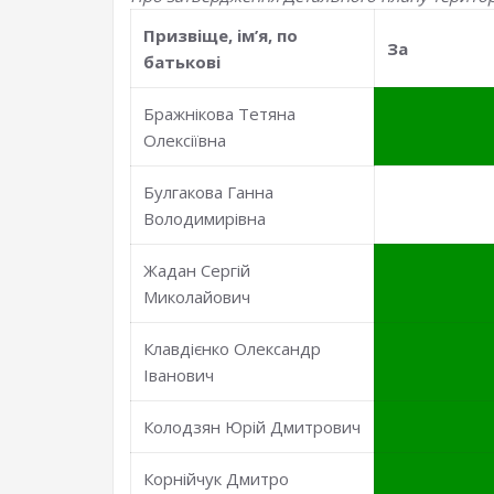
Призвiще, iм’я, по
За
батьковi
Бражнікова Тетяна
Олексіївна
Булгакова Ганна
Володимирівна
Жадан Сергій
Миколайович
Клавдієнко Олександр
Іванович
Колодзян Юрій Дмитрович
Корнійчук Дмитро