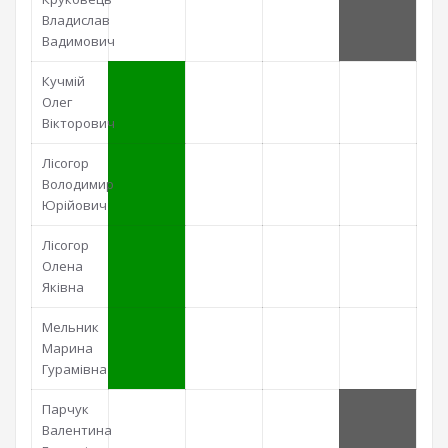
Владислав
Вадимович
Кучмій
Олег
Вікторович
Лісогор
Володимир
Юрійович
Лісогор
Олена
Яківна
Мельник
Марина
Гурамівна
Парчук
Валентина