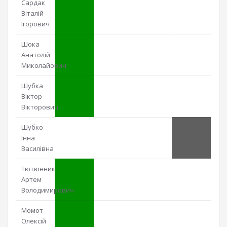
Сардак
Віталій
Ігорович
Шока
Анатолій
Миколайович
Шубка
Віктор
Вікторович
Шубко
Інна
Василівна
Тютюнник
Артем
Володимирович
Момот
Олексій