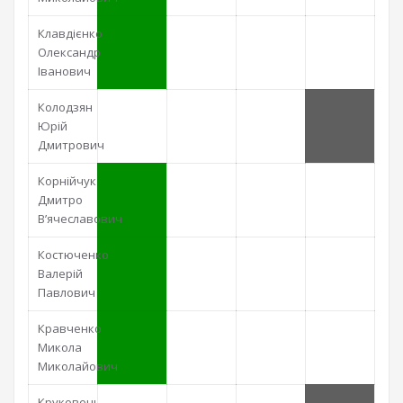
Клавдієнко
Олександр
Іванович
Колодзян
Юрій
Дмитрович
Корнійчук
Дмитро
В’ячеславович
Костюченко
Валерій
Павлович
Кравченко
Микола
Миколайович
Круковець