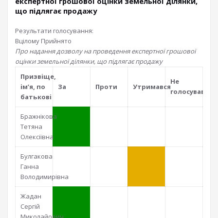
експертної грошової оцінки земельної ділянки,
що підлягає продажу
Результати голосування:
Вцілому
Прийнято
Про надання дозволу на проведення експертної грошової
оцінки земельної ділянки, що підлягає продажу
Призвiще,
Не
iм’я, по
За
Проти
Утримався
голосував
батьковi
Бражнікова
Тетяна
Олексіївна
Булгакова
Ганна
Володимирівна
Жадан
Сергій
Миколайович