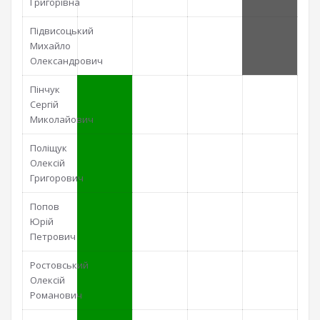
Григорівна
Підвисоцький
Михайло
Олександрович
Пінчук
Сергій
Миколайович
Поліщук
Олексій
Григорович
Попов
Юрій
Петрович
Ростовський
Олексій
Романович