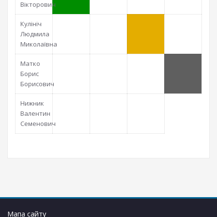
Вікторович
Кулініч
Людмила
Миколаївна
Матко
Борис
Борисович
Нижник
Валентин
Семенович
Мапа сайту