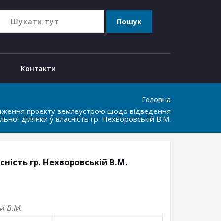
Контакти
Головна
рдження проекту землеустрою щодо відведення
льної ділянки у власність гр. Нехворовській В.М.
ність гр. Нехворовській В.М.
й В.М.