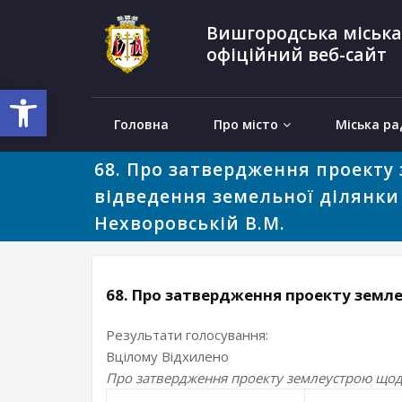
Вишгородська міська
офіційний веб-сайт
Відкрити Панель інструментів
Головна
Про місто
Міська ра
68. Про затвердження проекту
відведення земельної ділянки 
Нехворовській В.М.
68. Про затвердження проекту земле
Результати голосування:
Вцілому
Відхилено
Про затвердження проекту землеустрою щодо 