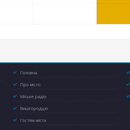
Головна
Про місто
Міське радіо
Вишгородцю
Гостям міста