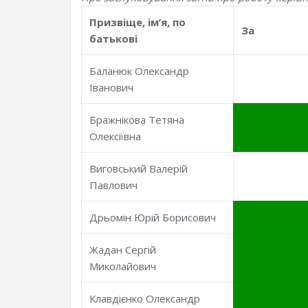
Призвiще, iм’я, по
За
батьковi
Баланюк Олександр
Іванович
Бражнікова Тетяна
Олексіївна
Виговський Валерій
Павлович
Дрьомін Юрій Борисович
Жадан Сергій
Миколайович
Клавдієнко Олександр