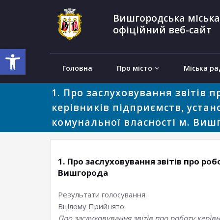
Вишгородська міська
офіційний веб-сайт
Відкрити Панель інструментів
Головна
Про місто
Міська ра
1. Про заслуховування звітів п
керівників підприємств, устан
комунальної власності м. Виш
1. Про заслуховування звітів про роб
Вишгорода
Результати голосування:
Вцілому
Прийнято
Про заслуховування звітів про роботу керівн