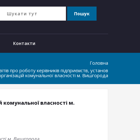
Контакти
Головна
ітів про роботу керівників підприємств, установ
організацій комунальної власності м. Вишгорода
ій комунальної власності м.
ості м. Вишгорода