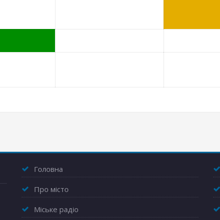
Головна
Про місто
Міське радіо