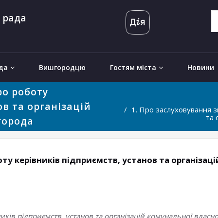
 рада
да
Вишгородцю
Гостям міста
Новини
ро роботу
ов та організацій
1. Про заслуховування зв
та 
города
оту керівників підприємств, установ та організац
иків підприємств, установ та організацій комунальної власн