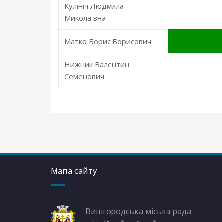
Кулініч Людмила
Миколаївна
Матко Борис Борисович
Нижник Валентин
Семенович
Мапа сайту
Вишгородська міська рада