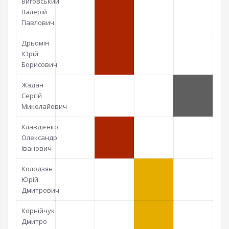
Виговський
Валерій
Павлович
Дрьомін
Юрій
Борисович
Жадан
Сергій
Миколайович
Клавдієнко
Олександр
Іванович
Колодзян
Юрій
Дмитрович
Корнійчук
Дмитро