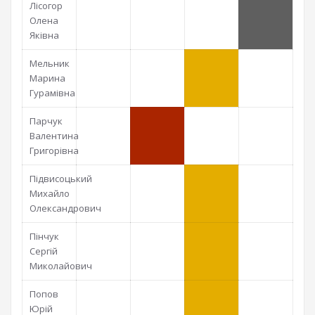
Лісогор
Олена
Яківна
Мельник
Марина
Гурамівна
Парчук
Валентина
Григорівна
Підвисоцький
Михайло
Олександрович
Пінчук
Сергій
Миколайович
Попов
Юрій