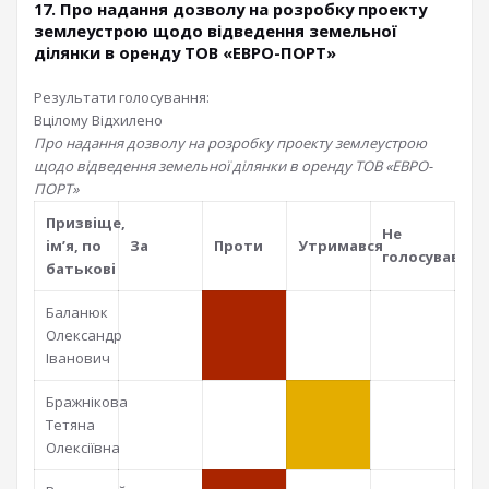
17. Про надання дозволу на розробку проекту
землеустрою щодо відведення земельної
ділянки в оренду ТОВ «ЕВРО-ПОРТ»
Результати голосування:
Вцілому
Відхилено
Про надання дозволу на розробку проекту землеустрою
щодо відведення земельної ділянки в оренду ТОВ «ЕВРО-
ПОРТ»
Призвiще,
Не
iм’я, по
За
Проти
Утримався
голосував
батьковi
Баланюк
Олександр
Іванович
Бражнікова
Тетяна
Олексіївна