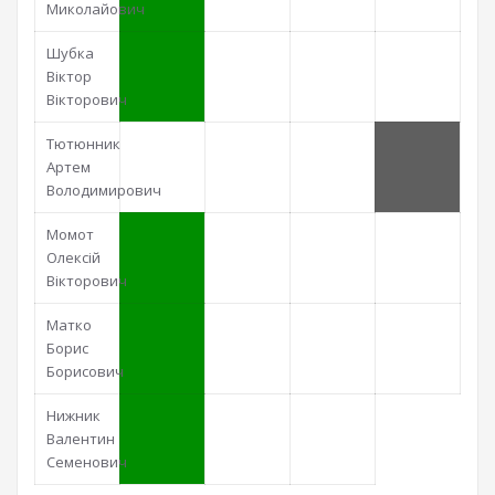
Миколайович
Шубка
Віктор
Вікторович
Тютюнник
Артем
Володимирович
Момот
Олексій
Вікторович
Матко
Борис
Борисович
Нижник
Валентин
Семенович