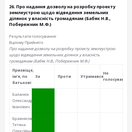
26. Про надання дозволу на розробку проекту
землеустрою щодо відведення земельних
ділянок у власність громадянам (Бабяк Н.В.,
Побережник М.Ф.)
Результати голосування:
Вцілому
Прийнято
Про надання дозволу на розробку проекту землеустрою
щодо відведення земельних ділянок у власність
громадянам (Бабяк Н.В., Побережник М.Ф.)
Призвiще,
Не
iм’я, по
За
Проти
Утримався
голосував
батьковi
Баланюк
Олександр
Іванович
Бражнікова
Тетяна
Олексіївна