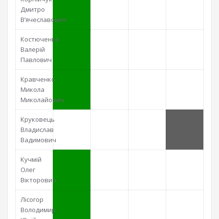
Дмитро
В’ячеславович
Костюченко
Валерій
Павлович
Кравченко
Микола
Миколайович
Круковець
Владислав
Вадимович
Кучмій
Олег
Вікторович
Лісогор
Володимир