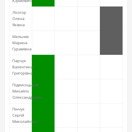
Юрійович
Лісогор
Олена
Яківна
Мельник
Марина
Гурамівна
Парчук
Валентина
Григорівна
Підвисоцький
Михайло
Олександрович
Пінчук
Сергій
Миколайович