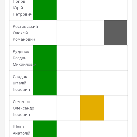
Попов
Юрій
Петрович
Ростовський
Олексій
Романович
Руденок
Богдан
Михайлович
Сардак
Віталій
Ігорович
Семенов
Олександр
Ігорович
Шока
Анатолій