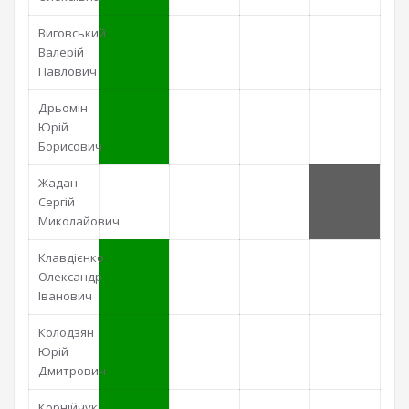
Виговський
Валерій
Павлович
Дрьомін
Юрій
Борисович
Жадан
Сергій
Миколайович
Клавдієнко
Олександр
Іванович
Колодзян
Юрій
Дмитрович
Корнійчук