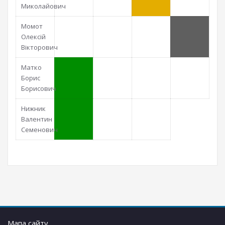
Миколайович
Момот
Олексій
Вікторович
Матко
Борис
Борисович
Нижник
Валентин
Семенович
Мапа сайту