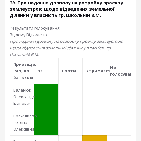
39. Про надання дозволу на розробку проекту
землеустрою щодо відведення земельної
ділянки у власність гр. Школьній В.М.
Результати голосування:
Вцілому
Відхилено
Про надання дозволу на розробку проекту землеустрою
щодо відведення земельної ділянки у власність гр.
Школьній В.М.
Призвiще,
Не
iм’я, по
За
Проти
Утримався
голосував
батьковi
Баланюк
Олександр
Іванович
Бражнікова
Тетяна
Олексіївна