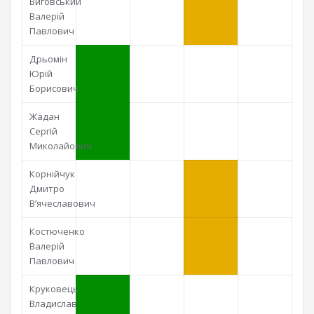
Виговський
Валерій
Павлович
Дрьомін
Юрій
Борисович
Жадан
Сергій
Миколайович
Корнійчук
Дмитро
В’ячеславович
Костюченко
Валерій
Павлович
Круковець
Владислав