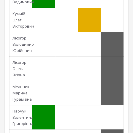
Вадимович
Кучмій
Олег
Вікторович
Лісогор
Володимир
Юрійович
Лісогор
Олена
Яківна
Мельник
Марина
Гурамівна
Парчук
Валентина
Григорівна