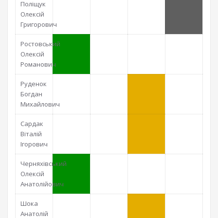
Поліщук
Олексій
Григорович
Ростовський
Олексій
Романович
Руденок
Богдан
Михайлович
Сардак
Віталій
Ігорович
Черняхівський
Олексій
Анатолійович
Шока
Анатолій