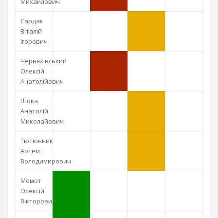
Михайлович
Сардак
Віталій
Ігорович
Черняхівський
Олексій
Анатолійович
Шока
Анатолій
Миколайович
Тютюнник
Артем
Володимирович
Момот
Олексій
Вікторович