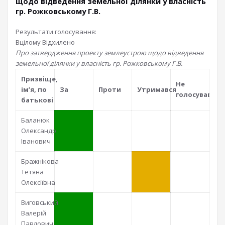
щодо відведення земельної ділянки у власність
гр. Рожковському Г.В.
Результати голосування:
Вцілому
Відхилено
Про затвердження проекту землеустрою щодо відведення
земельної ділянки у власність гр. Рожковському Г.В.
Призвiще,
Не
iм’я, по
За
Проти
Утримався
голосував
батьковi
Баланюк
Олександр
Іванович
Бражнікова
Тетяна
Олексіївна
Виговський
Валерій
Павлович