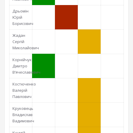
Дрьомін
Юрій
Борисович
Жадан
Сергій
Миколайович
Корнійчук
Дмитро
В’ячеславович
Костюченко
Валерій
Павлович
Круковець
Владислав
Вадимович
Кучмій