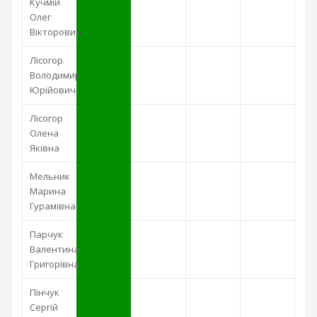
Кучмій
Олег
Вікторович
Лісогор
Володимир
Юрійович
Лісогор
Олена
Яківна
Мельник
Марина
Гурамівна
Парчук
Валентина
Григорівна
Пінчук
Сергій