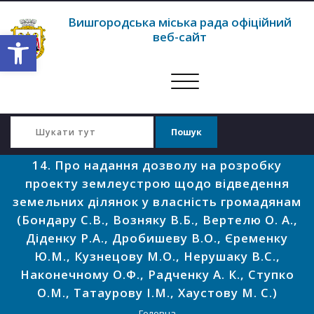
Вишгородська міська рада офіційний
Відкрити Панель інструментів
веб-сайт
Перемкнути
навігацію
14. Про надання дозволу на розробку
проекту землеустрою щодо відведення
земельних ділянок у власність громадянам
(Бондару С.В., Возняку В.Б., Вертелю О. А.,
Діденку Р.А., Дробишеву В.О., Єременку
Ю.М., Кузнецову М.О., Нерушаку В.С.,
Наконечному О.Ф., Радченку А. К., Ступко
О.М., Татаурову І.М., Хаустову М. С.)
Головна