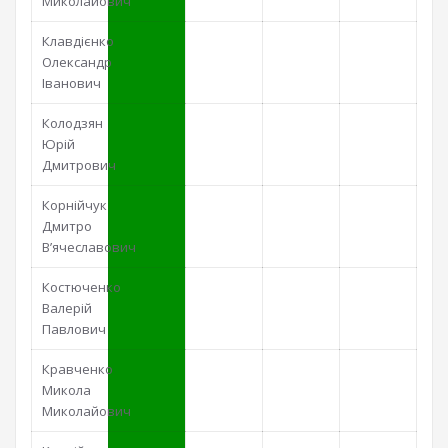
Миколайович
Клавдієнко
Олександр
Іванович
Колодзян
Юрій
Дмитрович
Корнійчук
Дмитро
В’ячеславович
Костюченко
Валерій
Павлович
Кравченко
Микола
Миколайович