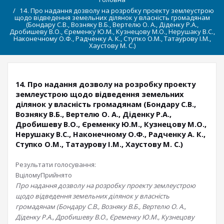
14. Про надання дозволу на розробку проекту землеустрою
щодо відведення земельних ділянок у власність громадянам
(Бондару С.В., Возняку В.Б., Вертелю О. А., Діденку Р.А.,
Дробишеву В.О., Єременку Ю.М., Кузнецову М.О., Нерушаку В.С.,
Наконечному О.Ф., Радченку А. К., Ступко О.М., Татаурову І.М.,
Хаустову М. С.)
14. Про надання дозволу на розробку проекту
землеустрою щодо відведення земельних
ділянок у власність громадянам (Бондару С.В.,
Возняку В.Б., Вертелю О. А., Діденку Р.А.,
Дробишеву В.О., Єременку Ю.М., Кузнецову М.О.,
Нерушаку В.С., Наконечному О.Ф., Радченку А. К.,
Ступко О.М., Татаурову І.М., Хаустову М. С.)
Результати голосування:
Вцілому
Прийнято
Про надання дозволу на розробку проекту землеустрою
щодо відведення земельних ділянок у власність
громадянам (Бондару С.В., Возняку В.Б., Вертелю О. А.,
Діденку Р.А., Дробишеву В.О., Єременку Ю.М., Кузнецову