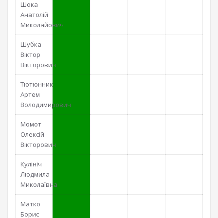
Шока
Анатолій
Миколайович
Шубка
Віктор
Вікторович
Тютюнник
Артем
Володимирович
Момот
Олексій
Вікторович
Кулініч
Людмила
Миколаївна
Матко
Борис