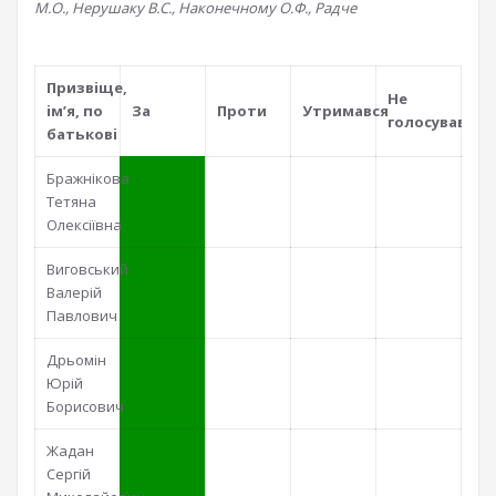
М.О., Нерушаку В.С., Наконечному О.Ф., Радче
В цiлому
Поiменно
По фракцiям
Призвiще,
Не
iм’я, по
За
Проти
Утримався
голосував
батьковi
Бражнікова
Тетяна
Олексіївна
Виговський
Валерій
Павлович
Дрьомін
Юрій
Борисович
Жадан
Сергій