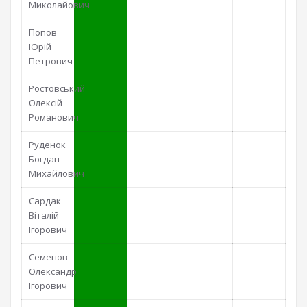
Миколайович
Попов
Юрій
Петрович
Ростовський
Олексій
Романович
Руденок
Богдан
Михайлович
Сардак
Віталій
Ігорович
Семенов
Олександр
Ігорович