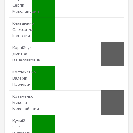
Сергій
Миколайович
Клавдієнко
Олександр
Іванович
Корнійчук
Дмитро
В’ячеславович
Костюченко
Валерій
Павлович
Кравченко
Микола
Миколайович
Кучмій
Олег