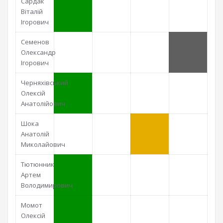
Сардак
Віталій
Ігорович
Семенов
Олександр
Ігорович
Черняхівський
Олексій
Анатолійович
Шока
Анатолій
Миколайович
Тютюнник
Артем
Володимирович
Момот
Олексій