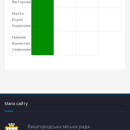
Вікторович
Матко
Борис
Борисович
Нижник
Валентин
Семенович
Мапа сайту
Вишгородська міська рада