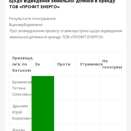
щодо відведення земельної ділянки в оренду
ТОВ «ПРОФІТ ЕНЕРГО»
Результати голосування:
Вцілому
Відхилено
Про затвердження проекту із землеустрою щодо відведення
земельної ділянки в оренду ТОВ «ПРОФІТ ЕНЕРГО»
В цiлому
Поiменно
По фракцiям
Призвiще,
Не
iм’я, по
За
Проти
Утримався
голосував
батьковi
Бражнікова
Тетяна
Олексіївна
Дрьомін
Юрій
Борисович
Жадан