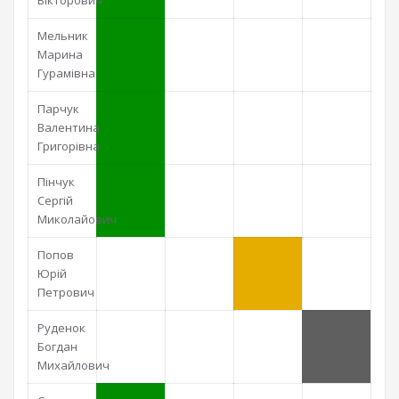
Вікторович
Мельник
Марина
Гурамівна
Парчук
Валентина
Григорівна
Пінчук
Сергій
Миколайович
Попов
Юрій
Петрович
Руденок
Богдан
Михайлович