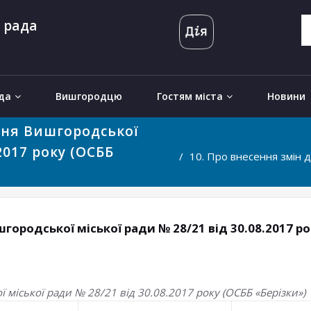
 рада
да
Вишгородцю
Гостям міста
Новини
ння Вишгородської
2017 року (ОСББ
10. Про внесення змін 
городської міської ради № 28/21 від 30.08.2017 ро
 міської ради № 28/21 від 30.08.2017 року (ОСББ «Берізки»)