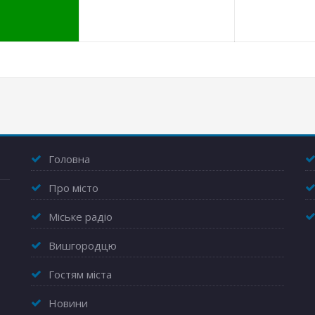
Головна
Про місто
Міське радіо
Вишгородцю
Гостям міста
Новини