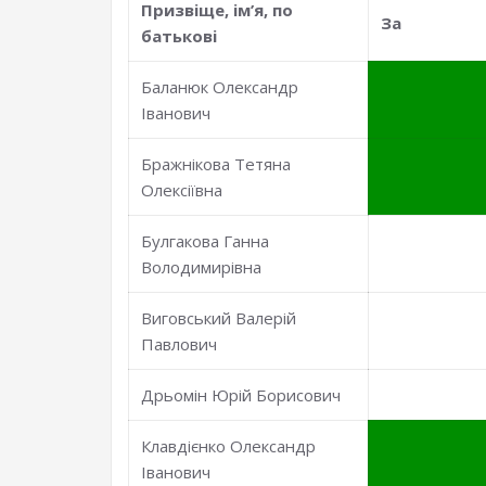
Призвiще, iм’я, по
За
батьковi
Баланюк Олександр
Іванович
Бражнікова Тетяна
Олексіївна
Булгакова Ганна
Володимирівна
Виговський Валерій
Павлович
Дрьомін Юрій Борисович
Клавдієнко Олександр
Іванович