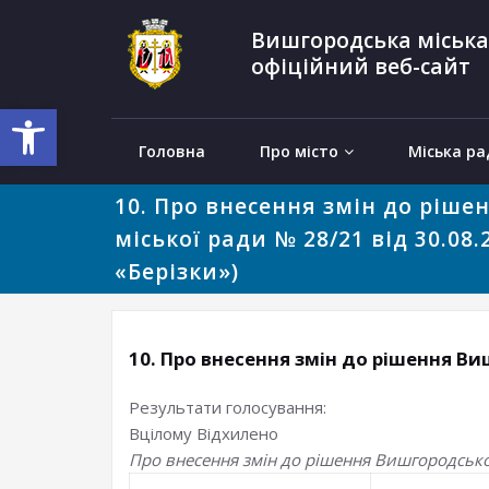
Вишгородська міська
офіційний веб-сайт
Відкрити Панель інструментів
Головна
Про місто
Міська ра
10. Про внесення змін до ріше
міської ради № 28/21 від 30.08.
«Берізки»)
10. Про внесення змін до рішення Виш
Результати голосування:
Вцілому
Відхилено
Про внесення змін до рішення Вишгородської