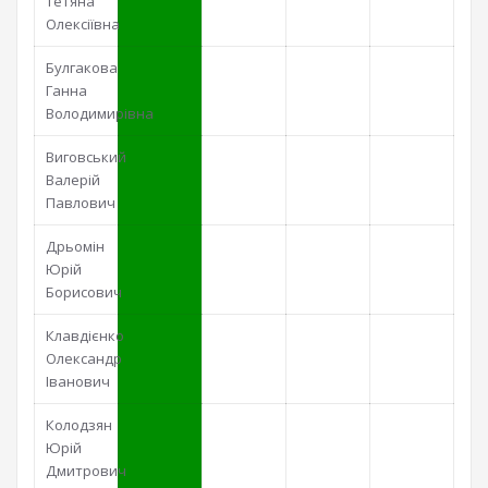
Тетяна
Олексіївна
Булгакова
Ганна
Володимирівна
Виговський
Валерій
Павлович
Дрьомін
Юрій
Борисович
Клавдієнко
Олександр
Іванович
Колодзян
Юрій
Дмитрович