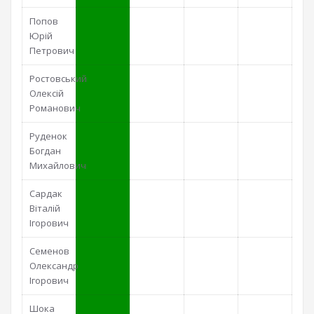
Попов
Юрій
Петрович
Ростовський
Олексій
Романович
Руденок
Богдан
Михайлович
Сардак
Віталій
Ігорович
Семенов
Олександр
Ігорович
Шока