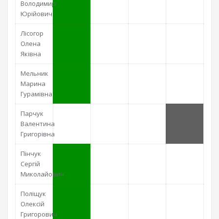
Володимир
Юрійович
Лісогор
Олена
Яківна
Мельник
Марина
Гурамівна
Парчук
Валентина
Григорівна
Пінчук
Сергій
Миколайович
Поліщук
Олексій
Григорович