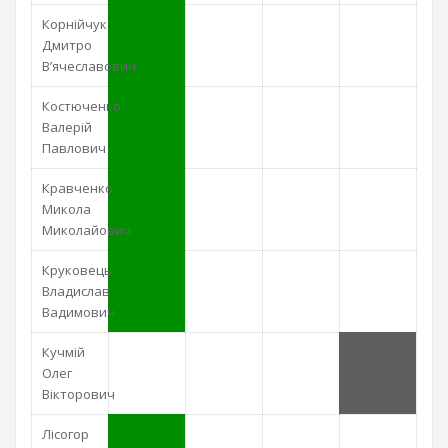
Корнійчук
Дмитро
В’ячеславович
Костюченко
Валерій
Павлович
Кравченко
Микола
Миколайович
Круковець
Владислав
Вадимович
Кучмій
Олег
Вікторович
Лісогор