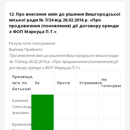
12. Про внесення змін до рішення Вишгородської
міської ради № 7/24 від 26.02.2016 р. «Про
продовження (поновлення) дії договору оренди
з ФОП Маркуца П.Т.»
Результати голосування:
Вцілому
Прийнято
Про внесення змін до рішення Вишгородської міської ради
№ 7/24 від 26.02.2016 р. «Про продовження (поновлення) дії
договору оренди з ФОП Маркуца П.Т.»
Призвiще,
Не
iм’я, по
За
Проти
Утримався
голосував
батьковi
Баланюк
Олександр
Іванович
Бражнікова