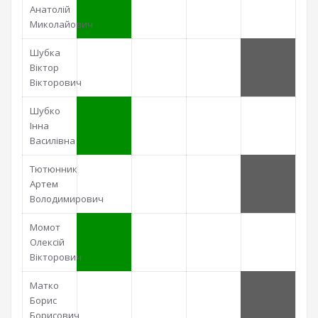
Анатолій
Миколайович
Шубка
Віктор
Вікторович
Шубко
Інна
Василівна
Тютюнник
Артем
Володимирович
Момот
Олексій
Вікторович
Матко
Борис
Борисович