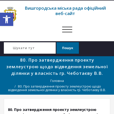
Вишгородська міська рада офіційний
Відкрити Панель інструментів
веб-сайт
Перемкнути
навігацію
80. Про затвердження проекту
землеустрою щодо відведення земельної
ділянки у власність гр. Чеботаєву В.В.
Головна
80. Про затвердження проекту землеустрою щодо
відведення земельної ділянки у власність гр. Чеботаєву В.В.
80. Про затвердження проекту землеустрою