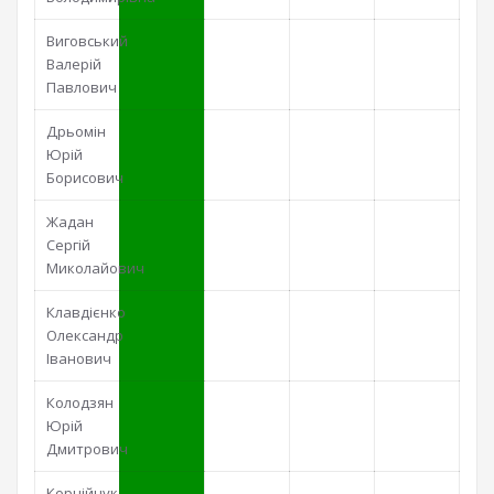
Виговський
Валерій
Павлович
Дрьомін
Юрій
Борисович
Жадан
Сергій
Миколайович
Клавдієнко
Олександр
Іванович
Колодзян
Юрій
Дмитрович
Корнійчук