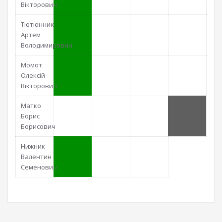
Вікторович
Тютюнник
Артем
Володимирович
Момот
Олексій
Вікторович
Матко
Борис
Борисович
Нижник
Валентин
Семенович