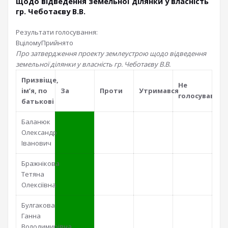
щодо відведення земельної ділянки у власність
гр. Чеботаєву В.В.
Результати голосування:
Вцілому
Прийнято
Про затвердження проекту землеустрою щодо відведення
земельної ділянки у власність гр. Чеботаєву В.В.
Призвiще,
Не
iм’я, по
За
Проти
Утримався
голосував
батьковi
Баланюк
Олександр
Іванович
Бражнікова
Тетяна
Олексіївна
Булгакова
Ганна
Володимирівна