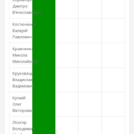
Дмитро
В’ячеславович
Костюченко
Валерій
Павлович
Кравченко
Микола
Миколайович
Круковець
Владислав
Вадимович
Кучмій
Олег
Вікторович
Лісогор
Володимир