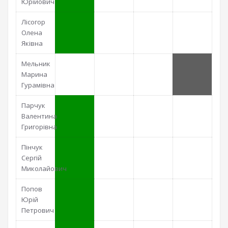
Юрійович
Лісогор
Олена
Яківна
Мельник
Марина
Гурамівна
Парчук
Валентина
Григорівна
Пінчук
Сергій
Миколайович
Попов
Юрій
Петрович