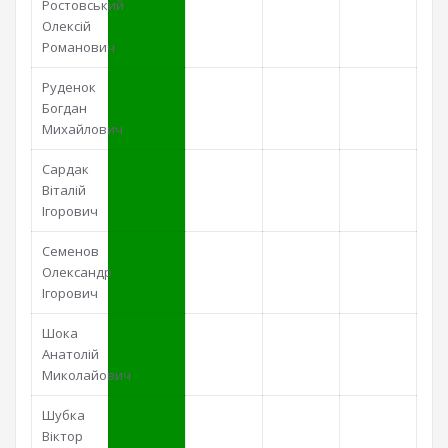
Ростовський
Олексій
Романович
Руденок
Богдан
Михайлович
Сардак
Віталій
Ігорович
Семенов
Олександр
Ігорович
Шока
Анатолій
Миколайович
Шубка
Віктор