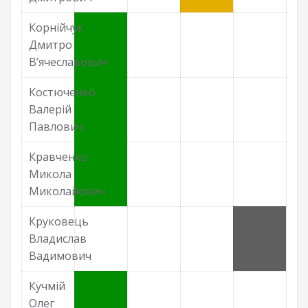
Корнійчук
Дмитро
В’ячеславович
Костюченко
Валерій
Павлович
Кравченко
Микола
Миколайович
Круковець
Владислав
Вадимович
Кучмій
Олег