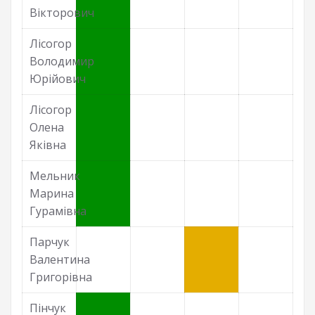
Вікторович
Лісогор
Володимир
Юрійович
Лісогор
Олена
Яківна
Мельник
Марина
Гурамівна
Парчук
Валентина
Григорівна
Пінчук