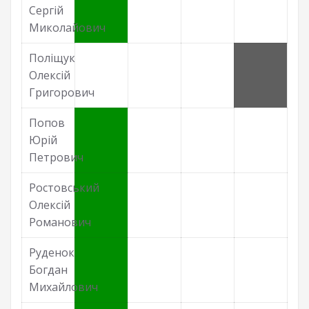
Сергій
Миколайович
Поліщук
Олексій
Григорович
Попов
Юрій
Петрович
Ростовський
Олексій
Романович
Руденок
Богдан
Михайлович