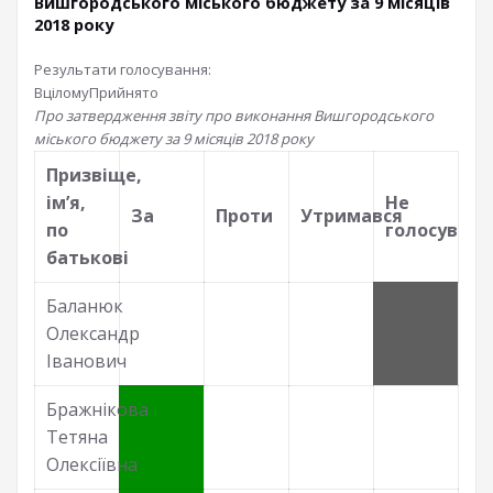
Вишгородського міського бюджету за 9 місяців
2018 року
Результати голосування:
Вцілому
Прийнято
Про затвердження звіту про виконання Вишгородського
міського бюджету за 9 місяців 2018 року
Призвiще,
iм’я,
Не
За
Проти
Утримався
по
голосував
батьковi
Баланюк
Олександр
Іванович
Бражнікова
Тетяна
Олексіївна