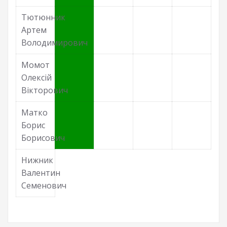
Тютюнник
Артем
Володимирович
Момот
Олексій
Вікторович
Матко
Борис
Борисович
Нижник
Валентин
Семенович