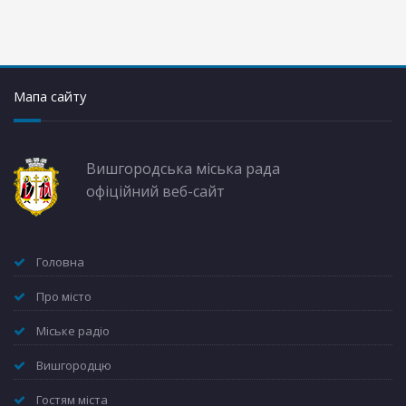
Мапа сайту
Вишгородська міська рада
офіційний веб-сайт
Головна
Про місто
Міське радіо
Вишгородцю
Гостям міста