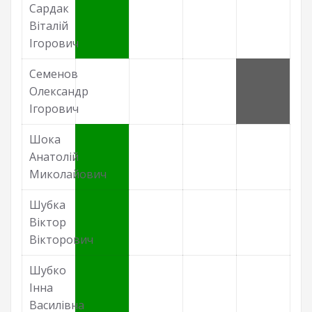
Сардак
Віталій
Ігорович
Семенов
Олександр
Ігорович
Шока
Анатолій
Миколайович
Шубка
Віктор
Вікторович
Шубко
Інна
Василівна