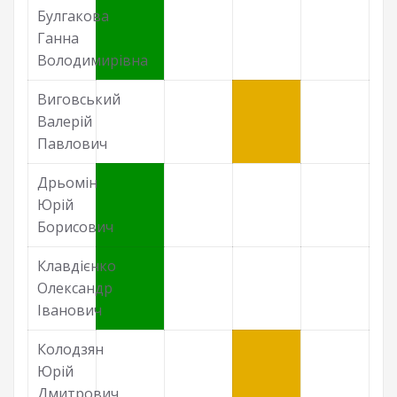
Булгакова
Ганна
Володимирівна
Виговський
Валерій
Павлович
Дрьомін
Юрій
Борисович
Клавдієнко
Олександр
Іванович
Колодзян
Юрій
Дмитрович