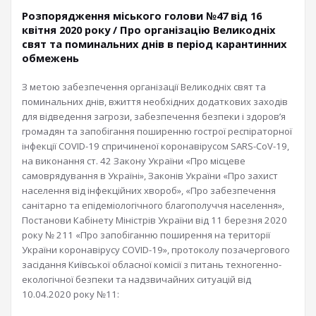
Розпорядження міського голови №47 від 16
квітня 2020 року / Про організацію Великодніх
свят та поминальних днів в період карантинних
обмежень
З метою забезпечення організації Великодніх свят та
поминальних днів, вжиття необхідних додаткових заходів
для відведення загрози, забезпечення безпеки і здоров’я
громадян та запобігання поширенню гострої респіраторної
інфекції COVID-19 спричиненої коронавірусом SARS-CoV-19,
на виконання ст. 42 Закону України «Про місцеве
самоврядування в Україні», Законів України «Про захист
населення від інфекційних хвороб», «Про забезпечення
санітарно та епідеміологічного благополуччя населення»,
Постанови Кабінету Міністрів України від 11 березня 2020
року № 211 «Про запобіганню поширення на території
України коронавірусу COVID-19», протоколу позачергового
засідання Київської обласної комісії з питань техногенно-
екологічної безпеки та надзвичайних ситуацій від
10.04.2020 року №11: